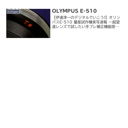
うためのアダプタ。KIPON では Y/C
ではなく C/Y...
OLYMPUS E-510
Ichigan
【伊達淳一のデジタルでいこう!】オリン
パスE-510 量産試作機実写速報 ～超望
遠レンズで試したい手ブレ補正機能搭載
機 （デジカメ Watch）30D を買って
以来もっとも気になっていたのはこの E-
510 かもしれません。極めつけは私の
誕...