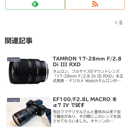
B
関連記事
TAMRON 17-28mm F/2.8
Ichigan
Di III RXD
タムロン、フルサイズEマウントレンズ
「17-28mm F/2.8 Di III RXD」を正
式発表 - デジカメ Watchタムロンがフ
ルサイズ E マウント向けの大口径広角ズ
ームレンズ「17-28mm F/2.8 Di III
RXD」を...
EF100/F2.8L MACRO を
Ichigan
α7 IV で試す
先日クマデジタルさんと夏休み以来で会
う機会があり、その際にこのレンズを試
させてもらいました。キヤノンの
EF100mm F2.8L MACRO IS USM