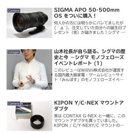
です。EOS 5D Mark III をメインで使
っていた頃、次に買うならこれかな...
SIGMA APO 50-500mm
Camera
OS をついに購入！
何人かの方には明らかにバレてましたが
(´д`)、注文していた自分への誕生日プ
レゼント（笑）が届きました！シグマ /
APO 50-500mm F4.5-6.3 DG OS
HSM長らく 300mm 超の望遠ズームが
欲しいと思っていた折、昨年...
山木社長が自ら語る、シグマの歴
Ichigan
史と今 －シグマ モノフェローズ
イベントレポート (1)
このレビューはWillVii株式会社が運営す
る国内最大級家電・ゲームレビューサイ
ト「みんぽす」のモノフェローズイベン
トに参加して書かれています。本レビュ
ー掲載によるブロガーへの報酬の支払い
は一切ありません。レビューの内容につ
きましてはみんぽ...
KIPON Y/C-NEX マウントア
Camera
ダプタ
実は CONTAX G-NEX と一緒に、この
マウントアダプタも買っていました。
KIPON / C/Y-NEXY/C マウントの
Carl Zeiss レンズ群を E マウントで使