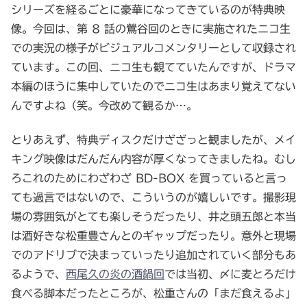
シリーズを経るごとに豪華になってきているのが特典映
像。今回は、第 8 話の鶯谷回のときに実施されたニコ生
での実況の様子がビジュアルコメンタリーとして収録され
ています。この回、ニコ生も観てていたんですが、ドラマ
本編のほうに集中していたのでニコ生はあまり覚えてない
んですよね（笑。今改めて観るか…。
とりあえず、特典ディスクだけざざっと観ましたが、メイ
キング映像はだんだん内容が厚くなってきましたね。むし
ろこれのためにわざわざ BD-BOX を買っていると言っ
ても過言ではないので、こういうのが嬉しいです。撮影現
場の雰囲気がとても楽しそうだったり、井之頭五郎と本当
は酒好きな松重豊さんとのギャップだったり。意外と現場
でのアドリブで決まっていったり追加されていく部分もあ
るようで、
西尾久の炎の酒鍋回
では当初、〆に麦とろだけ
食べる脚本だったところが、松重さんの「まだ食えるよ」