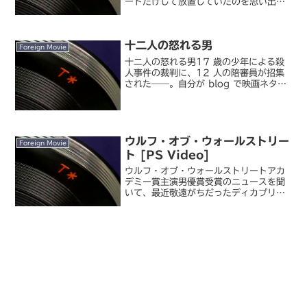
ードだけして放置していたのを思い出し
たので、期限切れギリギリに視聴しまし
た。秒速 5 センチメートル映像に対する
評価が高い作品、という話は聞いていた
十二人の怒れる男
ので、以前から気には...
Foreign Movie
十二人の怒れる男17 歳の少年による殺
人事件の裁判に、12 人の陪審員が招集
された――。自分が blog で映画ネタを
やるとしたら、ぜひ紹介したいと思って
いた作品です。米国での裁判の方式とし
て採用されている陪審員制をテーマにし
た、法廷劇（と...
ウルフ・オブ・ウォールストリー
Foreign Movie
ト [PS Video]
ウルフ・オブ・ウォールストリートアカ
デミー賞主演男優賞受賞のニュースを聞
いて、最近敬遠がちだったディカプリオ
の主演映画を何か観てみたいと思ってい
ました。でも『レヴェナント』は重たそ
うだし、劇場公開時に少し気になってい
たこの作品を、と思って ...