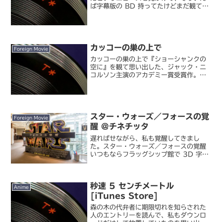
ば字幕版の BD 持ってたけどまだ観てな
かったなあ...というのを思い出して、改
めて鑑賞しました。アマデウス ディレク
ターズカット もともと DVD で持って...
カッコーの巣の上で
Foreign Movie
カッコーの巣の上で『ショーシャンクの
空に』を観て思い出した、ジャック・ニ
コルソン主演のアカデミー賞受賞作。こ
ちらも監獄（正確には精神病院ですが、
テーマの捉えかたや時代背景的に）で生
きる希望とか、人間らしさとは何？とい
うことに真正面から立ち向...
スター・ウォーズ／フォースの覚
Foreign Movie
醒 @チネチッタ
遅ればせながら、私も覚醒してきまし
た。スター・ウォーズ／フォースの覚醒
いつもならフラッグシップ館で 3D 字幕
版を観るところですが、今回は 2D 吹替
版で鑑賞。というのも、すっかり独りで
観に行くつもりだったところ、テレビに
秒速 5 センチメートル
影響された娘たちが...
Anime
[iTunes Store]
森の木の代弁者に期限切れを知らされた
人のエントリーを読んで、私もダウンロ