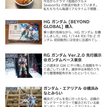
今月からドラマ『孤独のグルメ
Season9』の放送が始まっています。
私ももちろん毎週リアルタイムで視聴
し、また聖地巡礼のほうも順調に遂行中
なわけですが、近年恒例となっている特
製グッズの販売が開始されたので東京駅
HG ガンダム [BEYOND
GUNPLA
の「テレ東本舗。」まで買いに...
GLOBAL] 購入
乗り遅れ気味ながら、HG ガンダム を購
入しました。HG 1/144 RX-78-2 ガ
ンダム 初回販売には完全に出遅れてしま
い入手できず。先週後半の二次出荷分も
瞬殺気味なようで、私が確認した限りで
はヨドバシやビックは店舗・オンライン
RG ガンダム Ver.2.0 先行展示
ともに...
GUNPLA
＠ガンダムベース東京
この週末は GW にやり残した宿題をやっ
て過ごしています。連休中は未明のうち
から整理券配布があったというくらいで
避けていたガンダムベース東京に、これ
を見に行ってきました。RG 1/144
RX-78-2 ガンダム Ver.2.08 月発売
ガンダム・エアリアル @横浜み
予...
GUNPLA
なとみらい
横浜ガンダムを見に行ったなら、近隣の
ランドマークタワーで展示されている新
ガンダム「ガンダム・エアリアル」も見