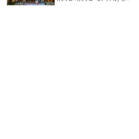
てくるわけです。この 10 月から放送開
始予定の完全新作テレビシリーズ『水星
の魔女』の主役機ですね。このガンダ
ム・エアリアルは立像で...