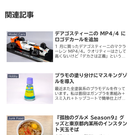
関連記事
デアゴスティーニの MP4/4 に
Model Cars
ロゴデカールを追加
1 月に買ったデアゴスティーニのマクラ
ーレン MP4/4。クオリティーはさして
高くないけど「デカさは正義」という感
じで眺めているだけでそれなりに満足感
があります。ただ、出荷状態だとなんか
物足りない。そう、Marlboro のロゴが
プラモの塗り分けにマスキングゾ
ないからの...
Hobby
ルを導入
最近また全塗装系のプラモデルを作って
います。私は普段はガンプラを素組み＋
スミ入れ＋トップコートで簡単仕上げし
ているから塗装はあまり得意ではありま
せん。でも今取り組んでいるスケールモ
デルは塗装前提で、しかもけっこう細か
『孤独のグルメ Season9』グ
い塗り分けが必要。今まで...
Junk Food
ッズと東京都内某所のインスタン
ト天玉そば