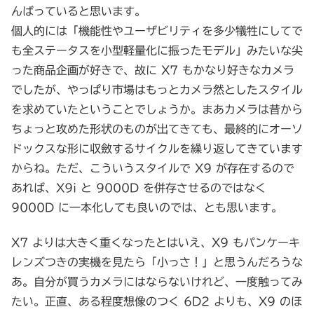
んばっていると思います。
個人的には「機能性やユーザビリティを多少犠牲にしてで
も全ステータスを小型軽量化に振ったモデル」みたいな尖
った商品企画が好きで、故に X7 もかなり好きなカメラ
でしたが、やっぱり市場はもっとカメラ然としたスタイル
を求めていたということでしょうか。まあカメラは昔から
ちょっと攻めた形状のものが出てきても、最終的にオーソ
ドックスな形に収斂するサイクルを繰り返してきています
からね。ただ、こういうスタイルで X9 が存在するので
あれば、X9i と 9000D を併存させるのではなく
9000D に一本化しても良いのでは、とも思います。
X7 よりは大きく重くなったとはいえ、X9 もパンケーキ
レンズつきの実機を見たら「小っさ！」と思うんだろうな
あ。自分が買うカメラにはならないけれど、一度触ってみ
たい。正直、ある程度想像のつく 6D2 よりも、X9 のほ