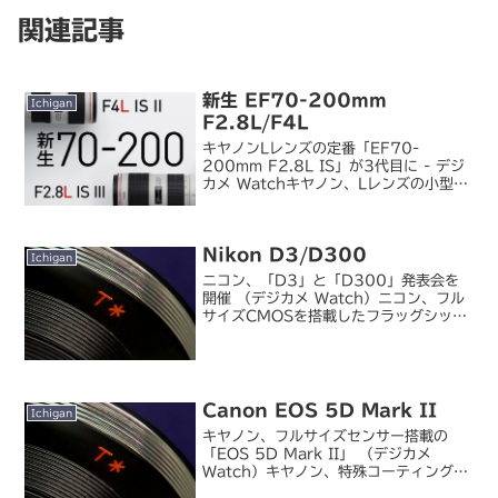
関連記事
新生 EF70-200mm
Ichigan
F2.8L/F4L
キヤノンLレンズの定番「EF70-
200mm F2.8L IS」が3代目に - デジ
カメ Watchキヤノン、Lレンズの小型望
遠ズーム「EF70-200mm F4L IS II
USM」 - デジカメ Watchキヤノンが望
遠ズームレンズの...
Nikon D3/D300
Ichigan
ニコン、「D3」と「D300」発表会を
開催 （デジカメ Watch）ニコン、フル
サイズCMOSを搭載したフラッグシップ
機「D3」 （デジカメ Watch）ニコ
ン、1,230万画素CMOS搭載デジタル一
眼レフ「D300」 （デジカメ Watc...
Canon EOS 5D Mark II
Ichigan
キヤノン、フルサイズセンサー搭載の
「EOS 5D Mark II」 （デジカメ
Watch）キヤノン、特殊コーティングを
採用した「EF 24mm F1.4 L II