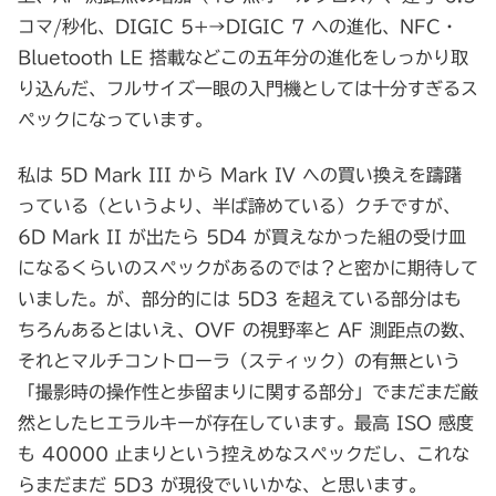
コマ/秒化、DIGIC 5+→DIGIC 7 への進化、NFC・
Bluetooth LE 搭載などこの五年分の進化をしっかり取
り込んだ、フルサイズ一眼の入門機としては十分すぎるス
ペックになっています。
私は 5D Mark III から Mark IV への買い換えを躊躇
っている（というより、半ば諦めている）クチですが、
6D Mark II が出たら 5D4 が買えなかった組の受け皿
になるくらいのスペックがあるのでは？と密かに期待して
いました。が、部分的には 5D3 を超えている部分はも
ちろんあるとはいえ、OVF の視野率と AF 測距点の数、
それとマルチコントローラ（スティック）の有無という
「撮影時の操作性と歩留まりに関する部分」でまだまだ厳
然としたヒエラルキーが存在しています。最高 ISO 感度
も 40000 止まりという控えめなスペックだし、これな
らまだまだ 5D3 が現役でいいかな、と思います。