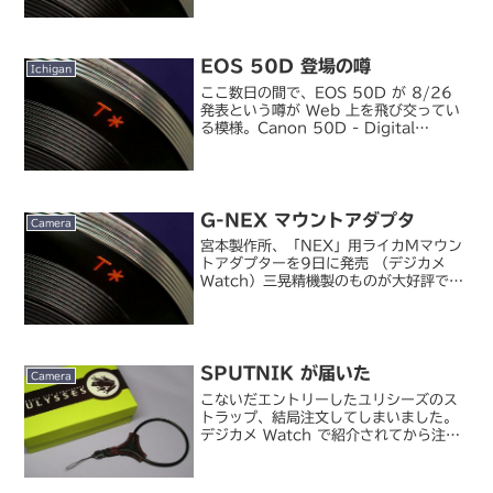
USM」 （デジカメ Watch）キヤノン、
「EOS 5D Mark II...
EOS 50D 登場の噂
Ichigan
ここ数日の間で、EOS 50D が 8/26
発表という噂が Web 上を飛び交ってい
る模様。Canon 50D - Digital
Camera Reviews, News and
Resources （Photography Bay）
元...
G-NEX マウントアダプタ
Camera
宮本製作所、「NEX」用ライカMマウン
トアダプターを9日に発売 （デジカメ
Watch）三晃精機製のものが大好評で在
庫切れとなっている Leica M-NEX の
マウントアダプタが、宮本製作所
（RAYQUAL）製の発売日が決定。これ
で供給不...
SPUTNIK が届いた
Camera
こないだエントリーしたユリシーズのス
トラップ、結局注文してしまいました。
デジカメ Watch で紹介されてから注文
が増えているのか、納期は 10 日前後か
かるということでしたが、結局 1 週間か
からずに届きました。ユリシーズ / スプ