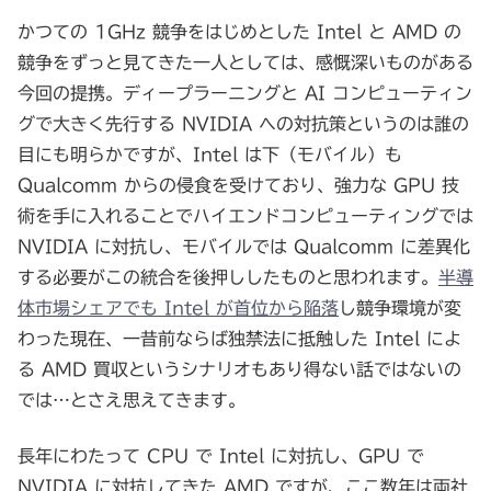
かつての 1GHz 競争をはじめとした Intel と AMD の
競争をずっと見てきた一人としては、感慨深いものがある
今回の提携。ディープラーニングと AI コンピューティン
グで大きく先行する NVIDIA への対抗策というのは誰の
目にも明らかですが、Intel は下（モバイル）も
Qualcomm からの侵食を受けており、強力な GPU 技
術を手に入れることでハイエンドコンピューティングでは
NVIDIA に対抗し、モバイルでは Qualcomm に差異化
する必要がこの統合を後押ししたものと思われます。
半導
体市場シェアでも Intel が首位から陥落
し競争環境が変
わった現在、一昔前ならば独禁法に抵触した Intel によ
る AMD 買収というシナリオもあり得ない話ではないの
では…とさえ思えてきます。
長年にわたって CPU で Intel に対抗し、GPU で
NVIDIA に対抗してきた AMD ですが、ここ数年は両社