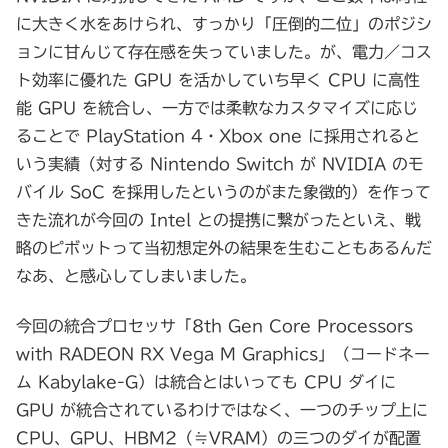
に大きく水をあけられ、すっかり「圧倒的二位」のポジシ
ョンに甘んじて存在感を失っていました。が、電力／コス
ト効率に優れた GPU を活かしていち早く CPU に高性
能 GPU を統合し、一方では柔軟なカスタマイズに応じ
ることで PlayStation 4・Xbox one に採用されると
いう実績（対する Nintendo Switch が NVIDIA のモ
バイル SoC を採用したというのがまた象徴的）を作って
きた流れが今回の Intel との提携に繋がったといえ、戦
略のピボットって当初想定外の結果を生むこともあるんだ
なあ、と感心してしまいました。
今回の統合プロセッサ「8th Gen Core Processors
with RADEON RX Vega M Graphics」（コードネー
ム Kabylake-G）は統合とはいっても CPU ダイに
GPU が統合されているわけではなく、一つのチップ上に
CPU、GPU、HBM2（≒VRAM）の三つのダイが配置