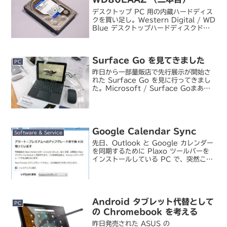
デスクトップ PC 用の内蔵ハードディス
クを買い足し。Western Digital / WD
Blue デスクトップハードディスクドラ
イブ 8TB WD80EAAZ1 月に購入した
WD80EAAZ の二本目です。自作機の
データストレージ...
Surface Go を見てきました
PC
昨日から一部量販店で先行展示が開始さ
れた Surface Go を見に行ってきまし
た。Microsoft / Surface Goまあ
11inch クラス以下のサブ／ミニノート
好きとしては気になるわけです。サイズ
感的には、私が使ってきた ...
Google Calendar Sync
Software & Service
先日、Outlook と Google カレンダー
を同期するために Plaxo ツールバーを
インストールしている PC で、突然こん
なダイアログが表示されました。え、
Plaxo の同期機能って 8/1 から有償に
なるのね・・・(´д｀)。P...
Android タブレット代替として
PC
の Chromebook を考える
昨日発売された ASUS の