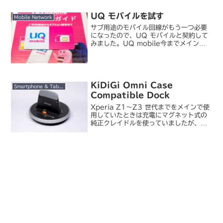
Absorber 高光沢 for iPad mini A17
Pro （フ...
UQ モバイルを試す
Mobile Network
サブ用途のモバイル回線がもう一つ必要
になったので、UQ モバイルと契約して
みました。UQ mobile今までメインの
サブ回線（なんだそれ）で使っていた
mineo にはそれほど不満もなかったので
すが、回線を増やすならば docomo 系
M...
KiDiGi Omni Case
Smartphone & Tablet
Compatible Dock
Xperia Z1～Z3 世代までをメインで使
用していたときは充電にマグネット式の
純正クレイドルを使っていましたが、今
使っている Z5 Compact では
microUSB 充電に変更されています。毎
回ケーブルを抜き差しするのも面倒なの
で...