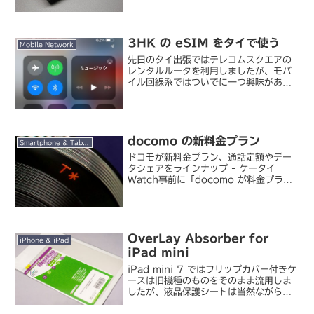
性の高い新型が出ていたことと、最近ど
うも朝の通勤中は末梢が冷える感じが
す...
3HK の eSIM をタイで使う
Mobile Network
先日のタイ出張ではテレコムスクエアの
レンタルルータを利用しましたが、モバ
イル回線系ではついでに一つ興味があっ
たことがあり、実際に試してみました。
というのは、今のメインスマホである
iPhone XS は eSIM（ソフトウェア
SIM）が利...
docomo の新料金プラン
Smartphone & Tablet
ドコモが新料金プラン、通話定額やデー
タシェアをラインナップ - ケータイ
Watch事前に「docomo が料金プラン
の改定を実施し、現在 8,000 円/月 程
度のスマホの通信料が 6,000 円/月程度
になる見込み」というリークが出てい...
OverLay Absorber for
iPhone & iPad
iPad mini
iPad mini 7 ではフリップカバー付きケ
ースは旧機種のものをそのまま流用しま
したが、液晶保護シートは当然ながら新
調しました。ミヤビックス / OverLay