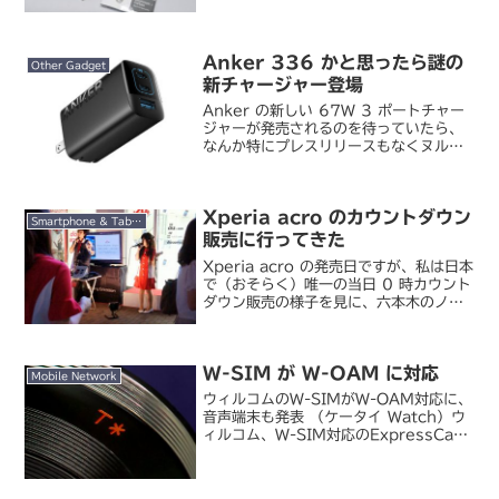
た。Deff / Finger Ring Strap
Aluminum私はスマホを使うようになっ
てからずっとリング系ストラップば...
Anker 336 かと思ったら謎の
Other Gadget
新チャージャー登場
Anker の新しい 67W 3 ポートチャー
ジャーが発売されるのを待っていたら、
なんか特にプレスリリースもなくヌルッ
と出てきました。Anker / Anker
Charger (67W, 3-Port)けど、なんか
違くない…？67W で ...
Xperia acro のカウントダウン
Smartphone & Tablet
販売に行ってきた
Xperia acro の発売日ですが、私は日本
で（おそらく）唯一の当日 0 時カウント
ダウン販売の様子を見に、六本木のノジ
マに行ってきました。ノジマでんわ館六
本木店、「Xperia acro SO-02C」を
7月9日0時から販売 - IT...
W-SIM が W-OAM に対応
Mobile Network
ウィルコムのW-SIMがW-OAM対応に、
音声端末も発表 （ケータイ Watch）ウ
ィルコム、W-SIM対応のExpressCard
型データ通信カード （ケータイ
Watch）前から気になっていた W-
OAM に W-SIM が対応。という...