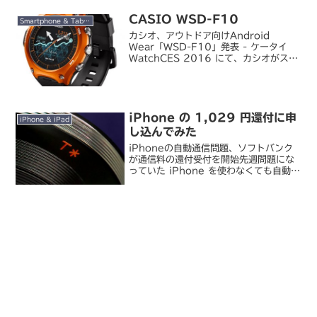
CASIO WSD-F10
Smartphone & Tablet
カシオ、アウトドア向けAndroid
Wear「WSD-F10」発表 - ケータイ
WatchCES 2016 にて、カシオがスマ
ートウォッチ「WSD-F10」を発表しま
した。カシオはかねてから 2016 年初
頭の新製品発表を予告していて、...
iPhone の 1,029 円還付に申
iPhone & iPad
し込んでみた
iPhoneの自動通信問題、ソフトバンク
が通信料の還付受付を開始先週問題にな
っていた iPhone を使わなくても自動通
信でパケット料金が上限まで行ってしま
う件で、総務省から指導を受けた SBM
が還付の受付を開始。私もさっそく申し
込んでみ...