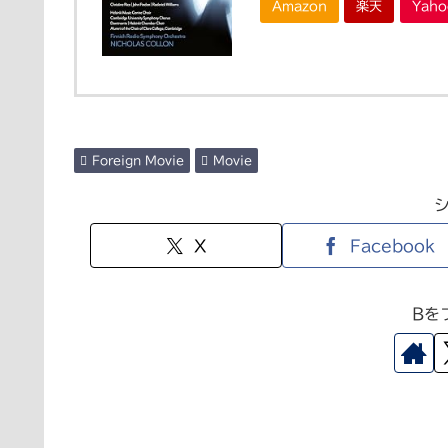
Amazon
楽天
Yah
Foreign Movie
Movie
X
Facebook
Bを