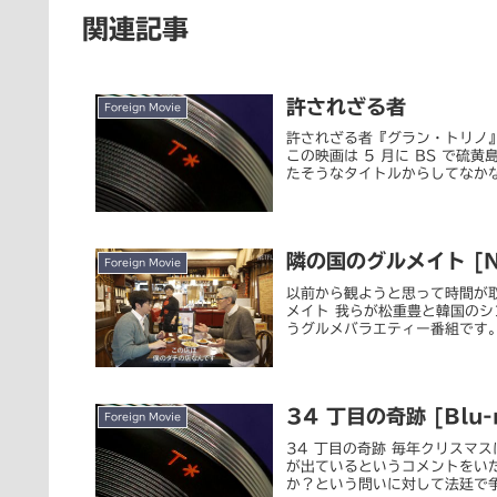
関連記事
許されざる者
Foreign Movie
許されざる者『グラン・トリノ
この映画は 5 月に BS で
たそうなタイトルからしてなかな
隣の国のグルメイト [Ne
Foreign Movie
以前から観ようと思って時間が
メイト 我らが松重豊と韓国の
うグルメバラエティー番組です。韓国 
34 丁目の奇跡 [Blu-
Foreign Movie
34 丁目の奇跡 毎年クリスマス
が出ているというコメントをい
か？という問いに対して法廷で争