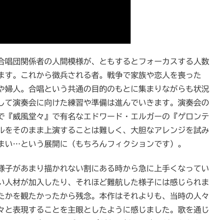
合唱団関係者の人間模様が、ともするとフォーカスする人数
ます。これから徴兵される者。戦争で家族や恋人を喪った
や婦人。合唱という共通の目的のもとに集まりながらも状況
して演奏会に向けた練習や準備は進んでいきます。演奏会の
で『威風堂々』で有名なエドワード・エルガーの『ゲロンテ
ルをそのまま上演することは難しく、大胆なアレンジを試み
まい…という展開に（もちろんフィクションです）。
様子があまり描かれない割にある時から急に上手くなってい
い人材が加入したり、それほど難航した様子には感じられま
たかを観たかったから残念。本作はそれよりも、当時の人々
々と表現することを主眼としたように感じました。歌を通じ