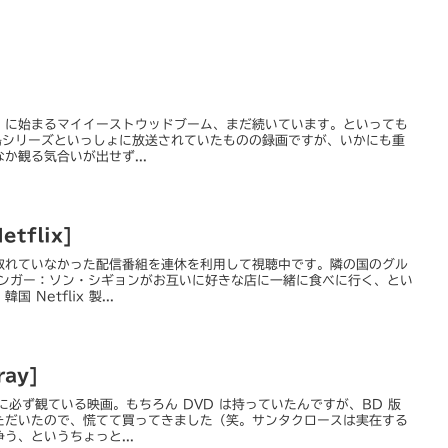
』に始まるマイイーストウッドブーム、まだ続いています。といっても
硫黄島シリーズといっしょに放送されていたものの録画ですが、いかにも重
か観る気合いが出せず...
tflix]
取れていなかった配信番組を連休を利用して視聴中です。隣の国のグル
シンガー：ソン・シギョンがお互いに好きな店に一緒に食べに行く、とい
Netflix 製...
ray]
に必ず観ている映画。もちろん DVD は持っていたんですが、BD 版
ただいたので、慌てて買ってきました（笑。サンタクロースは実在する
う、というちょっと...