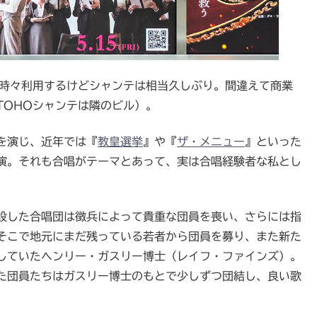
は時々利用するけどシャンテは相当久しぶり。間違えて商業
TOHOシャンテは隣のビル）。
を演じ、近年では『
教皇選挙
』や『
ザ・メニュー
』といった
演。それも合唱がテーマとあって、実は合唱経験者な私とし
設した合唱団は徴兵によって貴重な団員を喪い、さらには指
そこで地元にまだ残っている若者から団員を募り、また新た
していたヘンリー・ガスリー博士（レイフ・ファインズ）。
た団員たちはガスリー博士のもとで少しずつ団結し、良い歌