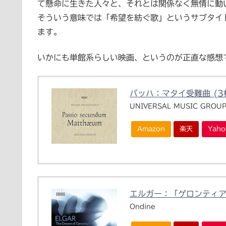
て懸命に生きた人々と、それとは関係なく無情に動
そういう意味では「希望を紡ぐ歌」というサブタイ
ます。
いかにも単館系らしい映画、というのが正直な感想
バッハ：マタイ受難曲 (3枚
UNIVERSAL MUSIC GROU
Amazon
楽天
Yah
エルガー：「ゲロンティ
Ondine