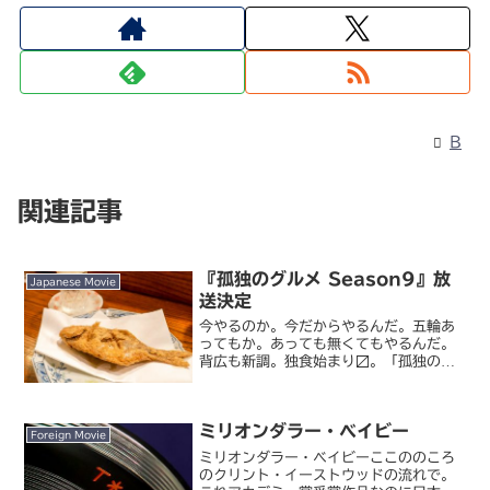
B
関連記事
『孤独のグルメ Season9』放
Japanese Movie
送決定
今やるのか。今だからやるんだ。五輪あ
ってもか。あっても無くてもやるんだ。
背広も新調。独食始まり〼。「孤独のグ
ルメ season 9」7月から。
pic.twitter.com/WoGpX7ZYWZ—
松重 豊 (@mattige19) Ju...
ミリオンダラー・ベイビー
Foreign Movie
ミリオンダラー・ベイビーここののころ
のクリント・イーストウッドの流れで。