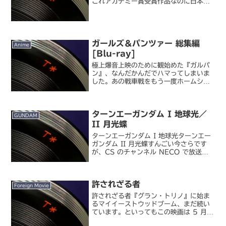
これアカデミー賞受賞作品なのに日本で
はまだ BD 化されていないんですよ
ね...。遅咲きの女子ボクサー・マギーと
老年トレーナー・フランキーの二人三脚
によるサクセス・スト...
ガールズ＆パンツァー 総集編
Anime
[Blu-ray]
極上爆音上映のために観始めた『ガルパ
ン』、なんだかんだでハマってしまいま
した。あの戦車戦をもう一度ホームシア
ター環境で観たいと思っていたらテレビ
版の総集編 BD が発売されたので、買っ
てみました。本当は発売日に届いてたん
ターンエーガンダム I 地球光／
ですが時間がなくてま...
GUNDAM
II 月光蝶
ターンエーガンダム I 地球光ターンエー
ガンダム II 月光蝶すんごい今さらです
が、CS のチャンネル NECO で放送さ
れているのを観ていたら DVD が欲しく
なって購入。さすがにテレビシリーズの
DVD-BOX を買うのは気が引けたので...
許されざる者
Foreign Movie
許されざる者『グラン・トリノ』に始ま
るマイイーストウッドブーム、まだ続い
ています。といってもこの映画は 5 月に
BS で硫黄島シリーズといっしょに放送