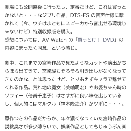
劇場にも公開直後に行ったし、定番だけど、これは買っと
かないと・・・なジブリ作品。DTS-ES の音声仕様に惹
かれて（今、ウチはまともにスピーカから音出せる環境じ
ゃないけど）特別収録版を購入。
感想については、AV Watch の「
買っとけ！ DVD
」の
内容にまったく同意、という感じ。
劇中、これまでの宮崎作品で見たようなカットや演出がち
らほら出てきて、宮崎駿もそろそろ引き出しがなくなって
きたのかな、とは思ったけど、とりあえずキャラで魅せて
くれる作品。荒れ地の魔女（美輪明宏）やお婆ちゃん時の
ソフィー（倍賞千恵子）はさすがに良い味を出している
し、個人的にはマルクル（神木隆之介）がツボに・・・。
原作つきの作品だからか、年々濃くなっていた宮崎作品の
説教臭さが多少薄らいで、娯楽作品としてもじゅうぶん楽