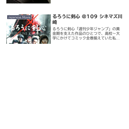
されていたものの録画ですが、いかにも
重たそうなタイトルからしてなかなか観
る気合いが出せず...
るろうに剣心 @109 シネマズ川
Japanese Movie
崎
るろうに剣心「週刊少年ジャンプ」の黄
金期を支えた作品のひとつで、高校～大
学にかけてコミック全巻揃えていた私と
しては、実写化と言われるとどうしても
気になってしまうわけで。この手のコミ
ックやアニメの実写映画化は、言い換え
れば死屍累々の歴と言って...