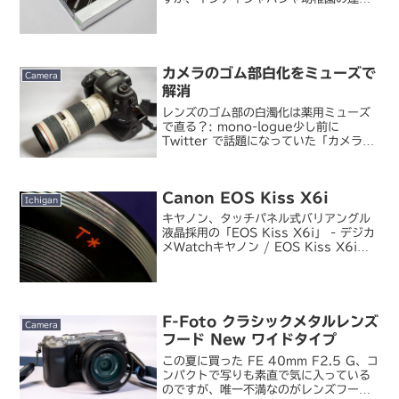
会など、秋になってようやく出番が増え
てきました。なので、レンズプロテクタ
も今さらながら購入。ケンコー / 95S
MC プロ...
カメラのゴム部白化をミューズで
Camera
解消
レンズのゴム部の白濁化は薬用ミューズ
で直る？: mono-logue少し前に
Twitter で話題になっていた「カメラの
ズーム／フォーカスリングのゴム部白化
はミューズのウェットティッシュで拭け
ばきれいになる」という話。そのうち自
Canon EOS Kiss X6i
分でも試し...
Ichigan
キヤノン、タッチパネル式バリアングル
液晶採用の「EOS Kiss X6i」 - デジカ
メWatchキヤノン / EOS Kiss X6i出
る出ると言われていた Kiss X6 がよう
やく出ました。その名も「X6i」ってむ
しろちょっと前のスマ...
F-Foto クラシックメタルレンズ
Camera
フード New ワイドタイプ
この夏に買った FE 40mm F2.5 G、コ
ンパクトで写りも素直で気に入っている
のですが、唯一不満なのがレンズフード