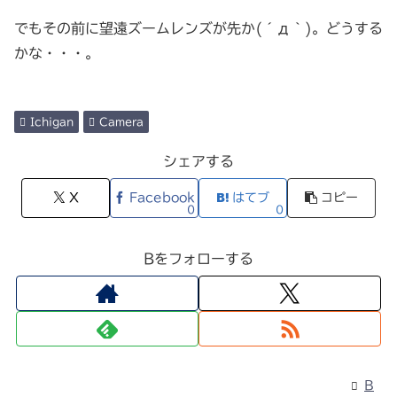
でもその前に望遠ズームレンズが先か(´д｀)。どうする
かな・・・。
Ichigan
Camera
シェアする
X
Facebook
はてブ
コピー
0
0
Bをフォローする
B