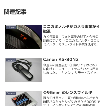
関連記事
コニカミノルタがカメラ事業から
Ichigan
撤退
カメラ事業、フォト事業の終了と今後の
計画について （コニカミノルタ）コニカ
ミノルタ、カメラ/フォト事業を3月で終
了 （デジカメ Watch）エー(´д｀)。
αシリーズはソニーが買い取るにして
も、連合ならそれなりに魅力あったの
Canon RS-80N3
に、一社になると...
Camera
今週末の撮影旅行（日帰りですけどね）
に向けて、ニューアイテムをひとつ用意
しました。キヤノン / リモートスイッチ
RS-80N3今度の旅行は三脚撮影が主体
になるのでリモートレリーズを。リモー
トレリーズはα用の RM-S1AM は持っ
ていたん...
Φ95mm のレンズフィルタ
Camera
買うだけ買って、夏の間はほとんど使う
時間がなかったシグマの 50-500OS で
すが、インディジャパンや幼稚園の運動