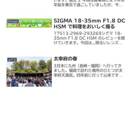
います。過去 2 年間は諸事情により年末
年始を東京で過ごしていましたが、今年
は 3 年ぶりに田舎で過ごしています。次
女（2 歳）にとっては雪初体験。けっこ
うな積雪で、帰省の飛行機が飛ぶかどう
SIGMA 18-35mm F1.8 DC
Dinner
か危ぶまれ...
HSM で料理をおいしく撮る
17513-2969-293269シグマ 18-
35mm F1.8 DC HSM のレビューを続
けていきます。今回は...明るいレンズを
手に入れたら、やっぱり薄暗い場所でキ
レイに撮りたい。あるいは、近接でボケ
の大きな写真を撮りたい。しかも、...
太宰府の春
α7 V
3月末に九州（長崎～福岡）へ行ってき
ました。福岡で訪れた場所のひとつが太
宰府天満宮。四年前に行って以来です
ね。前回行ったのは紫陽花の季節だった
ので、季節が違えばまた全然違った風景
に見えてきます。※写真は全てα7 V＋
FE 20-70/F4G...