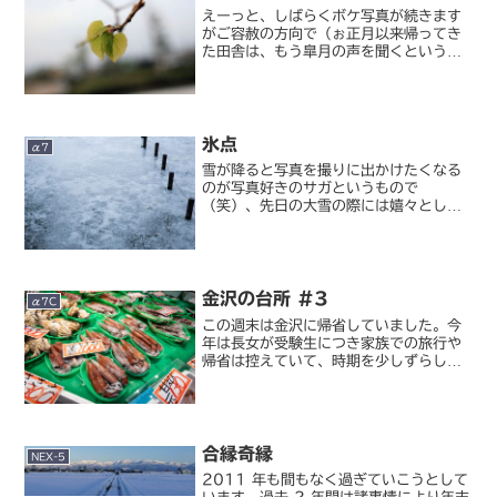
えーっと、しばらくボケ写真が続きます
がご容赦の方向で（ぉ正月以来帰ってき
た田舎は、もう皐月の声を聞くというの
にやたら秋のような景色。実家の裏手に
ススキがなびいているってどうよ(;´Д
｀)ヾ。そんな中、ようやく見つけた春～
初夏らしいものが写真...
氷点
α7
雪が降ると写真を撮りに出かけたくなる
のが写真好きのサガというもので
（笑）、先日の大雪の際には嬉々として
外出していました。東京では積雪の機会
だけでなく、湖面が凍結することすら滅
多にないですから。しかし、ここまで見
事に凍結するとは思いませんでし...
金沢の台所 #3
α7C
この週末は金沢に帰省していました。今
年は長女が受験生につき家族での旅行や
帰省は控えていて、時期を少しずらして
私一人で墓参りがてらの帰省。まあ帰省
といっても金沢は生まれ故郷ではないか
ら帰ってきた感は薄いです。観光地に遊
びに行った結果両親や妹一...
合縁奇縁
NEX-5
2011 年も間もなく過ぎていこうとして