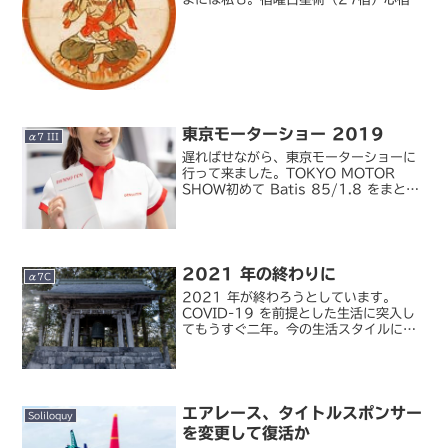
――カリスマの星
東京モーターショー 2019
α7 III
遅ればせながら、東京モーターショーに
行って来ました。TOKYO MOTOR
SHOW初めて Batis 85/1.8 をまとも
にポートレート用途で使った…。TMS
といってもマイカーを持っていない私は
市販車にはあまり興味を持っていないの
で、...
2021 年の終わりに
α7C
2021 年が終わろうとしています。
COVID-19 を前提とした生活に突入し
てもうすぐ二年。今の生活スタイルにも
すっかり慣れたし、会社の方針も変わっ
て毎日出社する日々に戻ることはもうな
さそうです。ずっと家にいるからといっ
て気分が落ち込むよ...
エアレース、タイトルスポンサー
Soliloquy
を変更して復活か