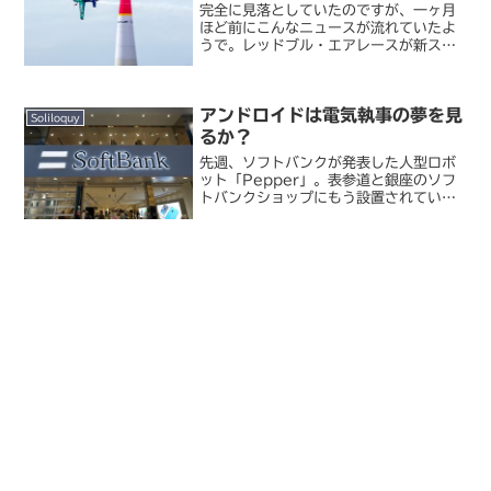
完全に見落としていたのですが、一ヶ月
ほど前にこんなニュースが流れていたよ
うで。レッドブル・エアレースが新スポ
ンサーの下で2020年にも復活へ - 海外
報道 | マイナビニュース昨年秋の千葉大
会を最後にシリーズ終了がアナウンスさ
アンドロイドは電気執事の夢を見
れていたレッド...
Soliloquy
るか？
先週、ソフトバンクが発表した人型ロボ
ット「Pepper」。表参道と銀座のソフ
トバンクショップにもう設置されている
とのことで、私もさっそくソフトバンク
銀座に見に行ってきました。人型ロボッ
ト「Pepper」、ソフトバンクショップ
店頭で接客中 -...