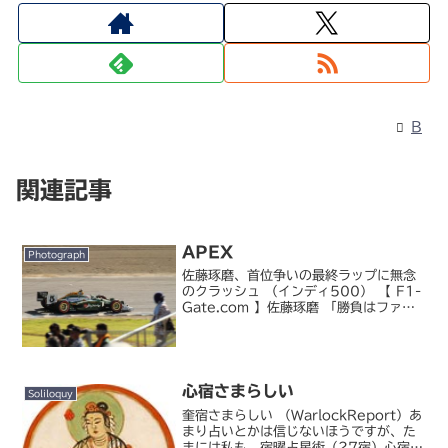
B
関連記事
APEX
Photograph
佐藤琢磨、首位争いの最終ラップに無念
のクラッシュ （インディ500） 【 F1-
Gate.com 】佐藤琢磨 「勝負はファイ
ナルラップのあのターン1しかなかっ
た」 【 F1-Gate.com 】F1 モナコ
GP と同日に開催されたインディ...
心宿さまらしい
Soliloquy
奎宿さまらしい （WarlockReport）あ
まり占いとかは信じないほうですが、た
まには私も。宿曜占星術（27宿）心宿