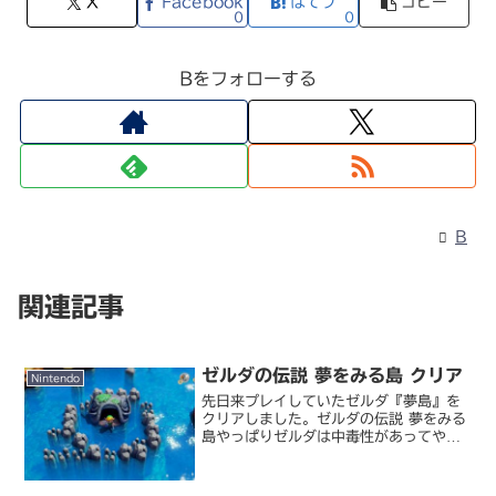
X
Facebook
はてブ
コピー
0
0
Bをフォローする
B
関連記事
ゼルダの伝説 夢をみる島 クリア
Nintendo
先日来プレイしていたゼルダ『夢島』を
クリアしました。ゼルダの伝説 夢をみる
島やっぱりゼルダは中毒性があってやめ
どきが難しい。一度手をつけると気がつ
けば深夜、という感じで遊んでる余裕も
ないのに遊んでしまいました。基本的に