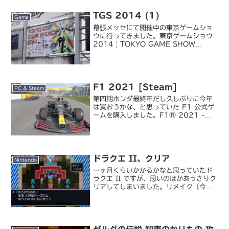
『神々のトライフォース...
TGS 2014 (1)
Game
幕張メッセにて開催中の東京ゲームショ
ウに行ってきました。東京ゲームショウ
2014 | TOKYO GAME SHOW
2014TGS は PS Vita の発売を目前に
控えた 2011 年以来 3 年ぶり。最近で
は私もすっかりゲームをしなく...
F1 2021 [Steam]
PC & Steam
第四期ホンダ最終年だし久しぶりに今年
は買おうかな、と思っていた F1 公式ゲ
ームを購入しました。F1® 2021 -
Codemasters公式ゲーム -
Electronic ArtsSteam のオータムセ
ールで半額になっていたのを発見...
ドラクエ II、クリア
Nintendo
一ヶ月くらいかかるかなと思っていたド
ラクエ II ですが、思いのほかあっさりク
リアしてしまいました。リメイク（今回
の 3DS 移植ではなくその元になったス
マホ版か、さらに前の SFC 版かもしれ
ないけど）にあたってはやはりゲームバ
ランスが見...