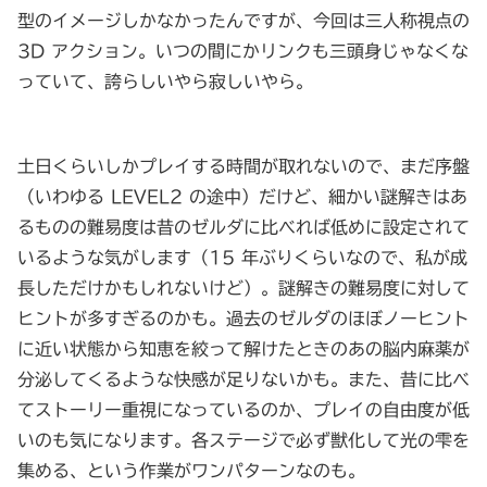
型のイメージしかなかったんですが、今回は三人称視点の
3D アクション。いつの間にかリンクも三頭身じゃなくな
っていて、誇らしいやら寂しいやら。
土日くらいしかプレイする時間が取れないので、まだ序盤
（いわゆる LEVEL2 の途中）だけど、細かい謎解きはあ
るものの難易度は昔のゼルダに比べれば低めに設定されて
いるような気がします（15 年ぶりくらいなので、私が成
長しただけかもしれないけど）。謎解きの難易度に対して
ヒントが多すぎるのかも。過去のゼルダのほぼノーヒント
に近い状態から知恵を絞って解けたときのあの脳内麻薬が
分泌してくるような快感が足りないかも。また、昔に比べ
てストーリー重視になっているのか、プレイの自由度が低
いのも気になります。各ステージで必ず獣化して光の雫を
集める、という作業がワンパターンなのも。