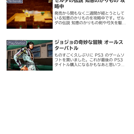
ゼルダの伝説 知恵のかりもの 攻
Nintendo
略中
発売から間もなく二週間が経とうとして
いる知恵のかりものを攻略中です。ゼル
ダの伝説 知恵のかりもの剣や弓矢を駆使
して戦えるリンクと違ってほぼ丸腰のゼ
ルダが主人公ということで旅立ちの初期
には心細さもあったのですが、ある程度
ジョジョの奇妙な冒険 オールス
慣れてきたら「主人公は...
PlayStation
ターバトル
ものすごく久しぶりに PS3 のゲームソ
フトを買いました。これが最後の PS3
タイトル購入になるかもなあと思いつ
つ...。ジョジョの奇妙な冒険 オールスタ
ーバトル私にしては珍しく発表時点から
大いに気になっていたゲームタイトルで
す。TVCM...