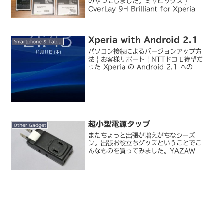
のやつにしました。ミヤビックス /
OverLay 9H Brilliant for Xperia 8
SOV42 （液晶用）
O9HBSOV42/F/12ミヤビックス /
OverLay 9H ...
Xperia with Android 2.1
Smartphone & Tablet
パソコン接続によるバージョンアップ方
法 | お客様サポート | NTTドコモ待望だ
った Xperia の Android 2.1 への OS
アップデートがようやく提供開始されま
した。既にあちらこちらでエントリーが
上がっているので、ここでは...
超小型電源タップ
Other Gadget
またちょっと出張が増えがちなシーズ
ン。出張お役立ちグッズということでこ
んなものを買ってみました。YAZAWA /
極小コーナータップ 4 コ口 STCS-
154BK電源タップ、の超ちっちゃいや
つ。本当にコンセントの先につけるドン
グルくらいの...