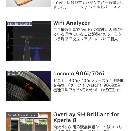
Cover に合わせてバックカバーも購入し
ました。エレコム / シェルカバー スマー
トカバー対応 TB-A19SPV2CR最もシ
ンプルなタイプの硬質透明カバーです。
本当は定番のパワーサポー...
Wifi Analyzer
Mobile Network
ここ最近仕事で Wi-Fi の電波が大量に出
ている環境にいることが多いので、そう
いう場所で役立つアプリについて個人的
にメモ。『Wifi Analyzer』～目に見え
ない電波を可視化！無線LANを徹底分析
し、最適な環境を見つけ出すアプリ～ |...
docomo 906i/706i
K-Tai
ドコモ、906i/706iシリーズ全19機種
を発表 （ケータイ Watch）906iは全
機種フルワイドVGAだっ! （ASCII.jp）
最近コーポレート／ブランドロゴが変わ
った docomo から、906i/706i シリ
ーズが発表に。ケー...
OverLay 9H Brilliant for
Smartphone & Tablet
Xperia 8
Xperia 8 用の液晶保護シートはいつも