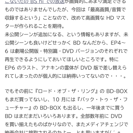
こないだの BS hi での放送
が画質的にあまり満足できる
ものではありませんでしたが、今回は「最高画質/音質で
収録するという」ことなので、改めて高画質な HD マス
ターが作られることを期待。
未公開シーンが追加になる、という情報もありますが、未
公開シーンも良いけどせっかく BD なんだから、EP4～
6 は劇場公開版・特別篇・DVD バージョンのそれぞれで
再生できるようにしておいてほしいところです。特に
EP6 のラスト、アナキンの霊体が DVD 版で差し替えら
れてしまったのが個人的には納得いってないので・・・。
でもその前に『ロード・オブ・ザ・リング』の BD-BOX
もまだ買ってないし、10 月には『バック・トゥ・ザ・フ
ューチャー』の BD-BOX も出るし、一年後までに買う
BD はまだまだいろいろあります。全部数年前に DVD
を買い揃えたものばかりなので、またメディアチェンジで
映画会社に搾取されるのかよー、とも思いますが(´д