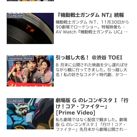
たのですが今まで行ったことがありませ
んでした。施設名と立地からしてかなり
お堅いイメージがありますが、ここ実は
『機動戦士ガンダム NT』続報
けっこうアニメコラボ展示...
GUNDAM
機動戦士ガンダム ＮＴ、11月30日から
90劇場でロードショー。特報映像も -
AV Watch『機動戦士ガンダム UC』の
続編となる『機動戦士ガンダム NT（ナ
ラティブ）』の続報が公表されました。
公開時期と上映劇場、追加設定、特報映
像が公...
引っ越し大名！ @渋谷 TOEI
Japanese Movie
8 月末に公開された映画を少し遅ればせ
ながら観に行ってきました。引っ越し大
名！私の好きなコメディ時代劇、かつ松
重豊さん出演ということで気にはなって
いたものの、主演・星野源というあたり
で自分はメインターゲットではないんだ
ろうなあ…と少し敬遠気...
劇場版 G のレコンギスタ I 「行
GUNDAM
け！コア・ファイター」
[Prime Video]
私も劇場ではなく配信で観ました。劇場
版 G のレコンギスタ I 「行け！コア・
ファイター」先月末から劇場公開されて
いるのは知っていたんですが、同時に配