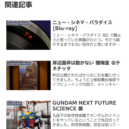
関連記事
ニュー・シネマ・パラダイス
Foreign Movie
[Blu-ray]
ニュー・シネマ・パラダイス BD で観よ
うと思っていた映画のひとつ。今さら紹
介するまでもない名作だと思いますが、
実は今まで観たことがなかったのです
よ。あらすじは知ってましたが・・・。
映画好きを自称する割に、『2001 年宇
岸辺露伴は動かない 懺悔室 ＠チ
宙の旅』を初めて観...
Japanese Movie
ネチッタ
昨日公開されたばかりのこれを観に行っ
てきました。ちょうど上映前舞台挨拶ラ
イブビューイングの回で、メインキャス
ト勢揃いでのコメントを聞くことができ
ました。岸辺露伴は動かない 懺悔室『ル
ーヴルへ行く』以来二年ぶりの『岸部露
GUNDAM NEXT FUTURE
伴』シリーズの映画化。...
GUNDAM
SCIENCE 展
九段下の科学技術館でガンダムのイベン
トをやっているということで先日行って
きました。科学技術館、存在は知ってい