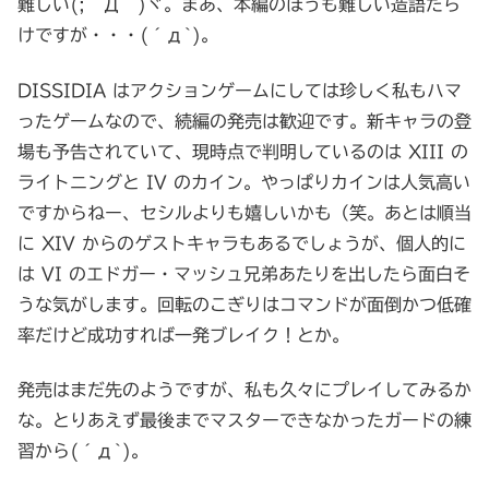
難しい(;´Д｀)ヾ。まあ、本編のほうも難しい造語だら
けですが・・・(´д`)。
DISSIDIA はアクションゲームにしては珍しく私もハマ
ったゲームなので、続編の発売は歓迎です。新キャラの登
場も予告されていて、現時点で判明しているのは XIII の
ライトニングと IV のカイン。やっぱりカインは人気高い
ですからねー、セシルよりも嬉しいかも（笑。あとは順当
に XIV からのゲストキャラもあるでしょうが、個人的に
は VI のエドガー・マッシュ兄弟あたりを出したら面白そ
うな気がします。回転のこぎりはコマンドが面倒かつ低確
率だけど成功すれば一発ブレイク！とか。
発売はまだ先のようですが、私も久々にプレイしてみるか
な。とりあえず最後までマスターできなかったガードの練
習から(´д`)。