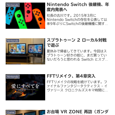
Nintendo Switch 後継機、年
Nintendo
度内発表へ
社長の古川です。2015年3月に
Nintendo Switchの存在を公表して以
来9年ぶりにSwitchの後継機種に関する
アナウンスを今期中に行います。また、
2024年後半のSwitchソフトラインナッ
プをお知らせするNintendo Di...
スプラトゥーン 2 ローカル対戦
Nintendo
で遊ぶ
夏休みで帰省してきています。今回はス
プラトゥーン好きの姪に、まだ買ってい
ないだろうと思われる Switch とスプラ
トゥーン 2 を自慢しつつ一緒に遊ぼうと
思って一式持ってきたんですが、来てみ
たらこっちにも一式あった(;´Д`)ヾ。
FFTリメイク、第4章突入
元々そん...
Nintendo
FFTリメイクの攻略を続けています。フ
ァイナルファンタジータクティクス - イ
ヴァリース クロニクルズスキマ時間にち
まちま、というよりはある程度まとまっ
た時間を取って没入したいタイプのゲー
ムなので、時間と元気があるときに深夜
までプレイするス...
お台場 VR ZONE 再訪（ガンダ
Game