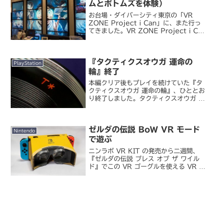
ムとボトムズを体験）
お台場・ダイバーシティ東京の「VR
ZONE Project i Can」に、また行っ
てきました。VR ZONE Project i Can
今回の目的は、7～8 月に相次いで追加
された新アトラクション『装甲騎兵ボト
ムズ バトリング野郎』と『...
『タクティクスオウガ 運命の
PlayStation
輪』終了
本編クリア後もプレイを続けていた『タ
クティクスオウガ 運命の輪』、ひととお
り終了しました。タクティクスオウガ 運
命の輪アイテムコンプに手を出すとキリ
がないので、エキストラダンジョンとダ
ウンロードコンテンツまでクリアしたの
ゼルダの伝説 BoW VR モード
みですが、これだけで...
Nintendo
で遊ぶ
ニンラボ VR KIT の発売から二週間、
『ゼルダの伝説 ブレス オブ ザ ワイル
ド』でこの VR ゴーグルを使える VR モ
ードの配信が始まったので、ちょっと試
してみました。VR モードで遊ぶにはゼ
ルダ BoW のソフトウェアアップデー
ト...