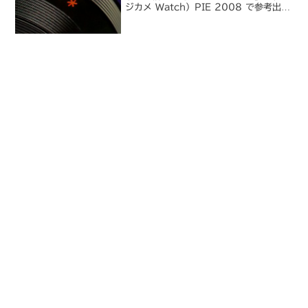
ジカメ Watch）PIE 2008 で参考出品
されていた E-510 の後継機種が発表
に。アップデートは E-410→E-420 に
準ずる形で、大まかに言えば ...