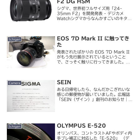
F2 DG HSM
シグマ、世界初フルサイズ用「24-
35mm F2」を開発発表 - デジカメ
Watchシグマからなんかすごいのキター
ーーーー(;´Д｀)ヾ！！！今回は事前の
リークがほとんどなかったので油断して
ました。大口径広角ズーム、という意味
EOS 7D Mark II に触ってき
では 18-...
Ichigan
た
発表されたばかりの EOS 7D Mark II
がもう先行展示されているということ
で、さっそく触りに行ってきました。キ
ヤノン / EOS 7D Mark II場所は品川
のキヤノン S タワー。ほとんどの人はシ
ョールームというと銀座のほうに...
SEIN
Camera
ある日帰宅したら、なんだかこぎれいな
感じの郵便物が届いていました。広報誌
「SEIN（ザイン）」創刊のお知らせ｜株
式会社シグマGW 明けくらいにシグマの
製品登録ユーザーのところに届いていた
ものです。私のところには来ていなかっ
たのですが、Fov...
OLYMPUS E-520
Ichigan
オリンパス、コントラストAFやボディ内
手ブレ補正に対応した「E-520」 （デ