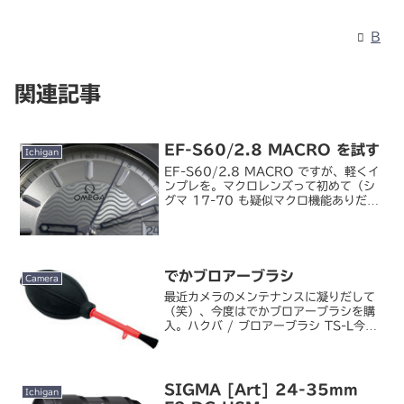
B
関連記事
EF-S60/2.8 MACRO を試す
Ichigan
EF-S60/2.8 MACRO ですが、軽くイ
ンプレを。マクロレンズって初めて（シ
グマ 17-70 も疑似マクロ機能ありだけ
ど、最大撮影倍率が低いので）ですが、
特化レンズというよりは「寄れるポート
レートレンズ」という感覚ですね。た
だ、マク...
でかブロアーブラシ
Camera
最近カメラのメンテナンスに凝りだして
（笑）、今度はでかブロアーブラシを購
入。ハクバ / ブロアーブラシ TS-L今ま
でコンデジの清掃用に使っていたちいち
ゃいのだと、あまりホコリが飛んでかな
いもんで、風量の大きなブロアーが欲し
かったんです。キ...
SIGMA [Art] 24-35mm
Ichigan