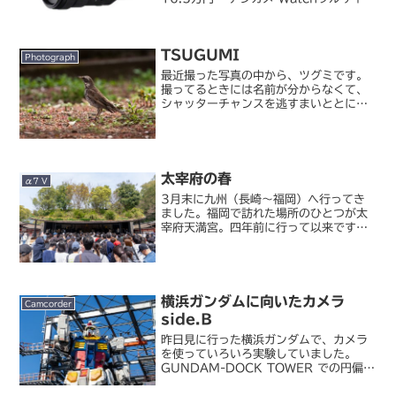
E マウント用の広角ズームレンズ「PZ
16-35mm F4 G」が発表されました。
広角ズームの定番 16-...
TSUGUMI
Photograph
最近撮った写真の中から、ツグミです。
撮ってるときには名前が分からなくて、
シャッターチャンスを逃すまいととにか
く撮るだけだったので、後から調べて分
かりました。こいつに遭遇したのはたま
たま私が写真を撮っていた近くの草むら
に降りて昆虫を探していた...
太宰府の春
α7 V
3月末に九州（長崎～福岡）へ行ってき
ました。福岡で訪れた場所のひとつが太
宰府天満宮。四年前に行って以来です
ね。前回行ったのは紫陽花の季節だった
ので、季節が違えばまた全然違った風景
に見えてきます。※写真は全てα7 V＋
FE 20-70/F4G...
横浜ガンダムに向いたカメラ
Camcorder
side.B
昨日見に行った横浜ガンダムで、カメラ
を使っていろいろ実験していました。
GUNDAM-DOCK TOWER での円偏光
フィルターの効果確認もさることなが