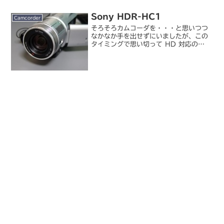
ら、手元にある動画撮影のうちガンダム
の撮影に最適なのはどれか？もチェック
Sony HDR-HC1
しておきたかったの...
Camcorder
そろそろカムコーダを・・・と思いつつ
なかなか手を出せずにいましたが、この
タイミングで思い切って HD 対応の
Handycam を購入。ソニー /
Handycam HDR-HC1 （シルバー）新
宿ビックにて購入。ヨドバシと比べたら
ほぼ同価...