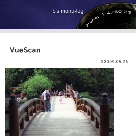
b's mono-log
VueScan
2009.05.26