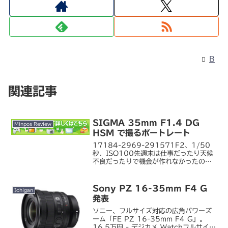
B
関連記事
SIGMA 35mm F1.4 DG
Minpos Review
HSM で撮るポートレート
17184-2969-291571F2、1/50
秒、ISO100先週末は仕事だったり天候
不良だったりで機会が作れなかったの
で、この週末こそ、自分でも買ってしま
ったシグマ 35mm F1.4 DG HSM の
試し撮りに出かけたいと思っていた...
Sony PZ 16-35mm F4 G
Ichigan
発表
ソニー、フルサイズ対応の広角パワーズ
ーム「FE PZ 16-35mm F4 G」。
16.5万円 - デジカメ Watchフルサイズ