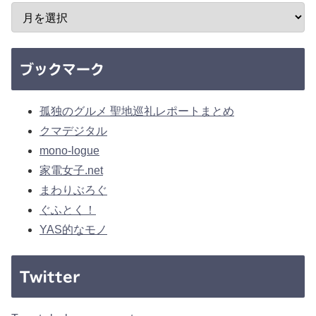
ブックマーク
孤独のグルメ 聖地巡礼レポートまとめ
クマデジタル
mono-logue
家電女子.net
まわりぶろぐ
ぐふとく！
YAS的なモノ
Twitter