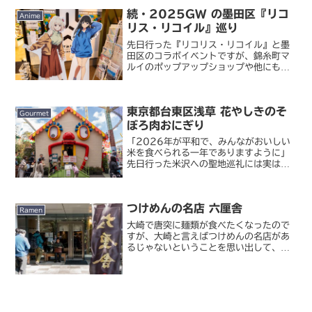
ったのは 4 月にオープンしたばかりの代
続・2025GW の墨田区『リコ
官山店。会員制か...
Anime
リス・リコイル』巡り
先日行った『リコリス・リコイル』と墨
田区のコラボイベントですが、錦糸町マ
ルイのポップアップショップや他にもい
くつか行きたいところがあったのでまた
行ってきました。リコリコプロヂュース
墨田区大観光！まずは浅草線から東武線
東京都台東区浅草 花やしきのそ
直通で曳舟へ。その南方...
Gourmet
ぼろ肉おにぎり
「2026年が平和で、みんながおいしい
米を食べられる一年でありますように」
先日行った米沢への聖地巡礼には実は続
きがありまして。2025年の『孤独のグ
ルメ』大晦日スペシャルは井之頭五郎が
日本の各地から米と具材を運び、最後に
つけめんの名店 六厘舎
おにぎりを作り上げる...
Ramen
大崎で唐突に麺類が食べたくなったので
すが、大崎と言えばつけめんの名店があ
るじゃないということを思い出して、こ
ちらのお店に行ってきました。六厘舎 |
最後の一滴まで美味しく頂けるつけめ
ん。都内でも有数の有名店です。当初の
大崎本店は行列ができす...