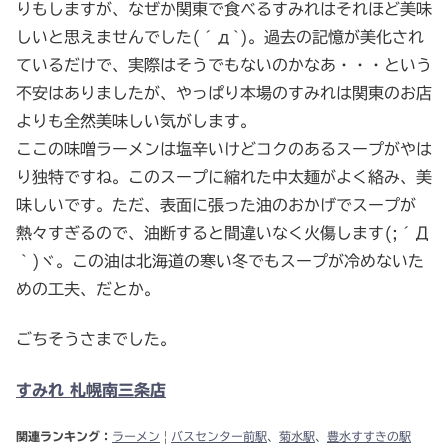
りもしますが、なぜか関東で食べるすみれはそれほど美味
しいと思えませんでした(´д`)。過去の記憶が美化され
ているだけで、実際はそうでもないのかなあ・・・という
不安はありましたが、やっぱり本場のすみれは関東のお店
よりも全然美味しい気がします。
ここの味噌ラーメンは塩辛いけどコクのあるスープがやは
り独特ですね。このスープに縮れた中太麺がよく絡み、美
味しいです。ただ、表面に張った油のおかげでスープが
熱々すぎるので、油断すると間違いなく火傷します(;´Д
｀)ヾ。この油は北海道の寒い冬でもスープが冷めないた
めの工夫、だとか。
ごちそうさまでした。
すみれ 札幌南三条店
関連ランキング：
ラーメン
|
バスセンター前駅
、
菊水駅
、
豊水すすきの駅