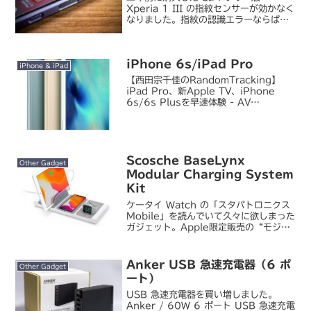
Xperia 1 III の指紋センサーが効かなく
なりました。指紋の認識エラーならばロ
ック画面にエラーメッセージが表示され
るはずが、それすら表示されない。まあ
こういうのは十中八九端末の再起動で復
iPhone 6s/iPad Pro
活するでし...
iPhone & iPad
【西田宗千佳のRandomTracking】
iPad Pro、新Apple TV、iPhone
6s/6s Plusを早速体験 - AV
WatchApple から新製品群が発表され
ています。Mac 以外の製品を一新、とい
う内容になっていま...
Scosche BaseLynx
Other Gadget
Modular Charging System
Kit
ケータイ Watch の「スタパトロニクス
Mobile」を読んでいて久々に欲しまった
ガジェット。Apple限定販売の“モジュ
ール式充電台”を買ったゼ!!! - ケータイ
Watch複数台のガジェットを同時に充電
できる USB 充電台。それ...
Anker USB 急速充電器（6 ポ
Other Gadget
ート）
USB 急速充電器を買い増しました。
Anker / 60W 6 ポート USB 急速充電