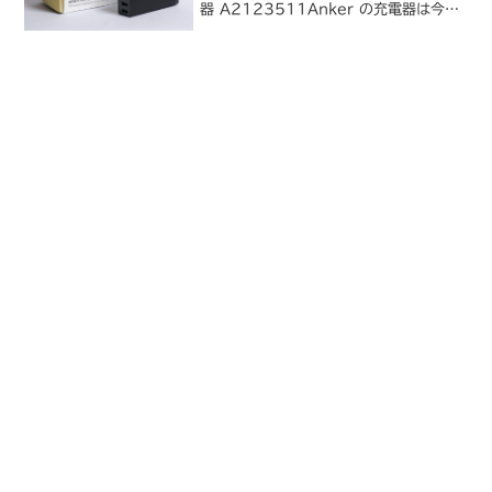
器 A2123511Anker の充電器は今も
5 ポートモデルを愛用しています。基本
的にはデスクに常設し、出張や旅行時に
外して持って行く、という運用を...