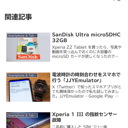
関連記事
SanDisk Ultra microSDHC
Smartphone & Tablet
32GB
Xperia Z2 Tablet を買ったら、写真や
動画を突っ込んでおくのに大容量の
microSD カードが欲しくなったので、
買ってきました。SanDisk / Ultra
microSDHC 32GB SDSDQUA-
032G-U46A...
電波時計の時刻合わせをスマホで
Smartphone & Tablet
行う「JJYEmulator」
X（Twitter）で知ったスマホアプリがと
ても興味深かったので私も試してみまし
た。JJYEmulator - Google Play の
アプリ電波時計の時刻合わせ用電波を発
信している無線局（JJY）の電波をスマ
ホでエミュレートし、JJY ...
Xperia 1 III の指紋センサー
Smartphone & Tablet
故障
二年前に購入した SIM フリー版