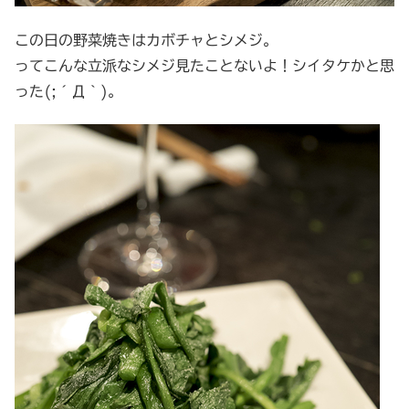
この日の野菜焼きはカボチャとシメジ。
ってこんな立派なシメジ見たことないよ！シイタケかと思
った(;´Д｀)。