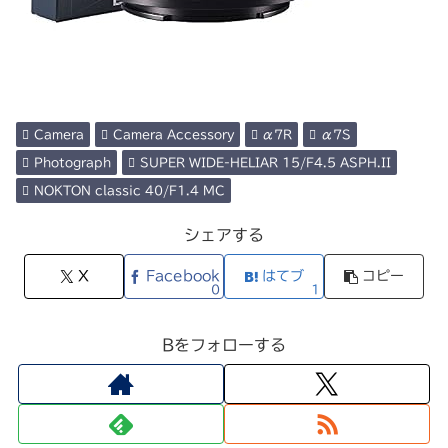
Camera
Camera Accessory
α7R
α7S
Photograph
SUPER WIDE-HELIAR 15/F4.5 ASPH.II
NOKTON classic 40/F1.4 MC
シェアする
X
Facebook
はてブ
コピー
0
1
Bをフォローする