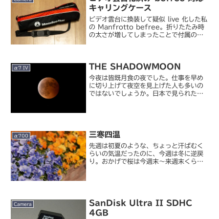
キャリングケース
ビデオ雲台に換装して疑似 live 化した私
の Manfrotto befree。折りたたみ時
の太さが増してしまったことで付属のキ
ャリングケースにギリギリ入るものの、
ファスナーが閉まりきらない状態になっ
ていました。私が befree をビデ...
THE SHADOWMOON
α7 IV
今夜は皆既月食の夜でした。仕事を早め
に切り上げて夜空を見上げた人も多いの
ではないでしょうか。日本で見られた前
回の月食はちょうど一年前でしたが、あ
れは「ほぼ皆既」な部分月食でした。そ
の前（昨年 5 月）は曇りで見られなかっ
たし、その前の皆既月...
三寒四温
α700
先週は初夏のような、ちょっと汗ばむく
らいの気温だったのに、今週は冬に逆戻
り。おかげで桜は今週末～来週末くらい
まで楽しめそうで、写真撮影という意味
ではありがたいものの、気温差の激しさ
に身体がついていけるか心配です。風邪
を引かないように気をつけ...
SanDisk Ultra II SDHC
Camera
4GB