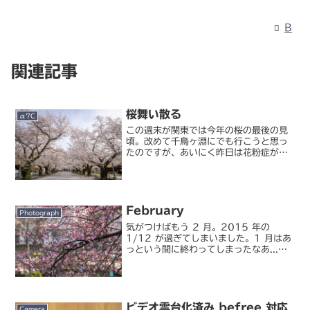
B
関連記事
桜舞い散る
α7C
この週末が関東では今年の桜の最後の見
頃。改めて千鳥ヶ淵にでも行こうと思っ
たのですが、あいにく昨日は花粉症が酷
くてあまり遠出する気になれず、とりあ
えず例年の場所で撮って済ませました。
そして今日…と思ったらあいにくの雨。
結局昨日の撮影が実質的に...
February
Photograph
気がつけばもう 2 月。2015 年の
1/12 が過ぎてしまいました。1 月はあ
っという間に終わってしまったなあ...。
先週金曜日には関東でも軽く積もる程度
の雪が降りましたが、その後は快晴が続
き、梅の開花も始まっています。
ビデオ雲台化済み befree 対応
Camera