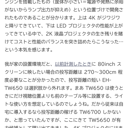
ンジンを搭載したもの（筐体が小さい＝電源や発熱に余裕
がないからランプ出力が抑えめ）という位置づけで開発さ
れたものであることが分かります。上は 4K がジワジワ
と降りてきていて、下は LED プロジェクタの性能が上が
ってきている中で、2K 液晶プロジェクタの生き残りを賭
けてコストと性能のバランスを突き詰めたらこうなった…
という本気を感じます。
我が家の設置環境だと、
以前計測したとき
に 80inch ス
クリーンに映したい場合の投写距離は 270～300cm 程
度必要なことが分かったので、投写距離の短い EH-
TW650 は選択肢から外れます。まあ TW650 は使うと
きにだけ視聴位置よりも前のテーブル等に設置する、ライ
トな使い方を想定しているのでしょうね。だから従来は自
宅に導入するなら投写距離の稼げる TW6700 しかない
か、と思っていたんですが、ここにきて TW5650 が有