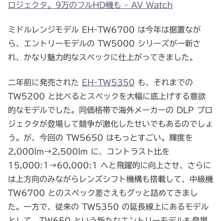
ロジェクタ。9万のフルHD機も – AV Watch
ミドルレンジモデル EH-TW6700 は今年は据置なが
ら、エントリーモデルの TW5000 シリーズが一新さ
れ、かなり魅力的なスペックに仕上がってきました。
二年前に発売された
EH-TW5350
も、それまでの
TW5200 と比べるとスペックを大幅に底上げする意欲
的なモデルでした。同価格帯で海外メーカーの DLP プロ
ジェクタが登場して競争が激化したせいでもあるのでしょ
う。が、今回の TW5650 はもっとすごい。輝度を
2,000lm→2,500lm に、コントラスト比を
15,000:1→60,000:1 へと飛躍的に向上させ、さらに
は上方向のみながらレンズシフト機構も搭載して、中級機
TW6700 とのスペック差さえもグッと詰めてきまし
た。一方で、従来の TW5350 の延長線上にあるモデル
として、TW650 という新たなエントリーモデルも登場