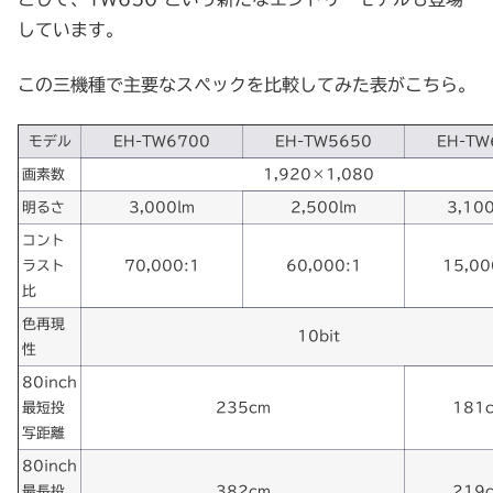
しています。
この三機種で主要なスペックを比較してみた表がこちら。
モデル
EH-TW6700
EH-TW5650
EH-TW
画素数
1,920×1,080
明るさ
3,000lm
2,500lm
3,10
コント
ラスト
70,000:1
60,000:1
15,00
比
色再現
10bit
性
80inch
最短投
235cm
181
写距離
80inch
最長投
382cm
219