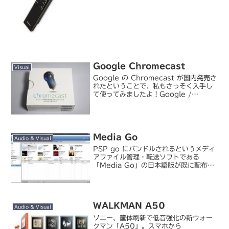
りに...
Google Chromecast
Visual
Google の Chromecast が国内発売さ
れたということで、私もさっそく入手し
て使ってみましたよ！Google /
Chromecast購入したのはビックカメラ
有楽町店。1 年ほど前に海外で先行発売
されているとはいえ、国内の知名度...
Media Go
Audio & Visual
PSP go にバンドルされるというメディ
アファイル管理・転送ソフトである
「Media Go」の日本語版が既に配布開
始されていたので、試してみました。
PlayStation.com(Japan)｜Media
GoMedia Go 自体は海外...
WALKMAN A50
Audio & Visual
ソニー、筐体刷新で低音強化の新ウォー
クマン「A50」。スマホから