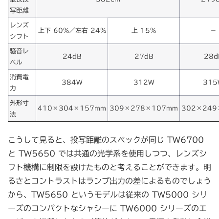
写距離
レンズ
上下 60%／左右 24%
上 15%
－
シフト
騒音レ
24dB
27dB
28d
ベル
消費電
384W
312W
315
力
外形寸
410×304×157mm
309×278×107mm
302×249
法
こうして見ると、投写距離のスペックが同じ TW6700
と TW5650 では共通の光学系を使用しつつ、レンズシ
フト機構に制限を設けたものと考えることができます。明
るさとコントラストはランプ出力の差によるものでしょう
から、TW5650 というモデルは従来の TW5000 シリ
ーズのコンパクトなシャシーに TW6000 シリーズのエ