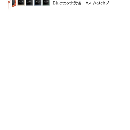
Bluetooth受信 - AV Watchソニー /
WALKMAN NW-A50 シリーズ昨日は
すっかり EOS R の話題でかき消されて
しまいましたが、ウォークマンの新製...