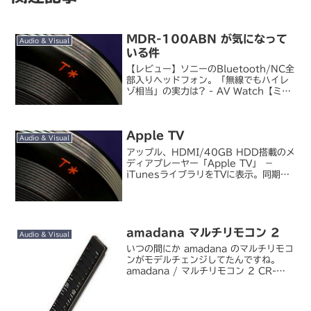
MDR-100ABN が気になって
Audio & Visual
いる件
【レビュー】ソニーのBluetooth/NC全
部入りヘッドフォン。「無線でもハイレ
ゾ相当」の実力は? - AV Watch【ミニ
レビュー】音楽を聞いて仕事に集中に最
強! ソニー「MDR-100ABN」 - AV
Watchちょっと前のレビュ...
Apple TV
Audio & Visual
アップル、HDMI/40GB HDD搭載のメ
ディアプレーヤー「Apple TV」 －
iTunesライブラリをTVに表示。同期保
存/ストリーミング可能 （AV Watch）
昨秋に開発表明していたコードネーム
「iTV」も「Apple TV」とし...
amadana マルチリモコン 2
Audio & Visual
いつの間にか amadana のマルチリモコ
ンがモデルチェンジしてたんですね。
amadana / マルチリモコン 2 CR-
302 初代マルチリモコンのデザインが気
に入って、本気で買おうかと思っていた
んですが、スペック的にデジタル放送周