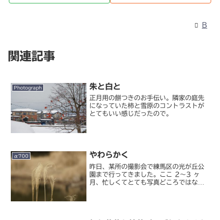
B
関連記事
朱と白と
Photograph
正月用の餅つきのお手伝い。隣家の庭先
になっていた柿と雪原のコントラストが
とてもいい感じだったので。
やわらかく
α700
昨日、某所の撮影会で練馬区の光が丘公
園まで行ってきました。ここ 2～3 ヶ
月、忙しくてとても写真どころではな
く、帰省のときくらいしかカメラをいじ
れなかったので、久々に写欲が高まって
いたところでした。あと 1 週ずれていた
らアウトでしたが、よ...