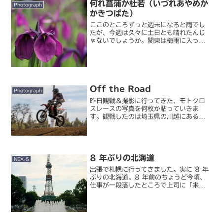
何れ菖蒲か杜若（いづれあやめか
Photograph
かきつばた）
ここのところずっと週末になると雨でし
たが、今週は久々に土日とも晴れたんじ
ゃないでしょうか。関東は梅雨に入った
というのに貴重な晴れ間ということで、
久々にカメラを持ってお出かけ。世の中
は夏の花がまさに百花繚乱、という感じ
で撮り甲斐があります。P...
Off the Road
Photograph
昨日観戦＆撮影に行ってきた、モトクロ
スレースの写真を何枚か貼っていきま
す。観戦したのは埼玉県の川越にあるオ
フロードヴィレッジで、コースのオーナ
ーが主催するプライベートレース「ウエ
ストポイントカップ 2015」の第 4
戦。90 分の耐久レー...
8 年ぶりの北海道
NEX-5
出張で札幌に行ってきました。実に 8 年
ぶりの北海道。8 年前のちょうど今頃、
仕事が一段落したところで上司に「来週
から夏休みをいただきます」と言いに行
こうとしたら、「おっ、ちょうど良いと
ころに来た。来週から北海道に行ってほ
しいんだけど」。そ...