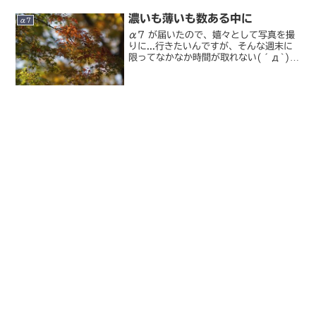
濃いも薄いも数ある中に
α7
α7 が届いたので、嬉々として写真を撮
りに...行きたいんですが、そんな週末に
限ってなかなか時間が取れない(´д`)。
でもなんとか時間を捻出して、慣熟撮影
がてら写真散歩に行ってきました。いつ
もはちゃんと RAW 現像した写真を載せ
ているので...