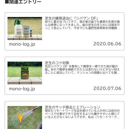
■関連エントリー
芝生の雑草退治に「シバゲン DF」
徐々に夏が近づいてきて、我が家の庭でも雑草の生育が盛
んな時季になってきました。庭の芝生の手入れには毎年け
っこう苦心していて、今までにも選択性除草剤を何種類か
試してみたけど期待したほどの効果はなく、結局手で抜く
のが確実でした。が、以前ならば素...
2020.06.06
mono-log.jp
芝生のコケ対策
先日シバゲン DF を散布して雑草を一掃できた我が屋の
庭。あれで雑草を根絶できたとは言わないけどかなり抑え
ることに成功していて、マンションの両隣と比べても隣の
芝ならぬ「ウチの芝は青い」と胸を張れる状態になりまし
た。でも、雑草が一段落したら次...
2020.07.06
mono-log.jp
芝生のサッチ除去とエアレーション
現在もリモートワーク生活を続けている人の中には自分の
ペースで仕事ができて出社するよりも働きやすいと感じて
いる人も少なくないようですが、私は（リモートワークだ
けのせいではなさそうですが）そうはいかず、平日はちょ
っとコンビニに出かけるのもままな...