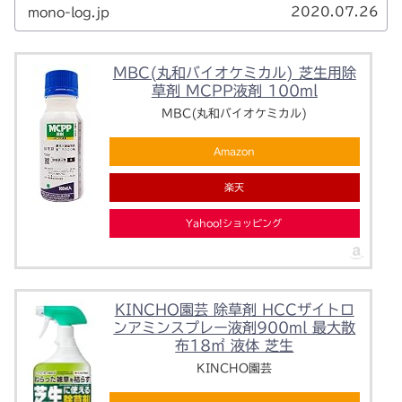
2020.07.26
mono-log.jp
MBC(丸和バイオケミカル) 芝生用除
草剤 MCPP液剤 100ml
MBC(丸和バイオケミカル)
Amazon
楽天
Yahoo!ショッピング
KINCHO園芸 除草剤 HCCザイトロ
ンアミンスプレー液剤900ml 最大散
布18㎡ 液体 芝生
KINCHO園芸