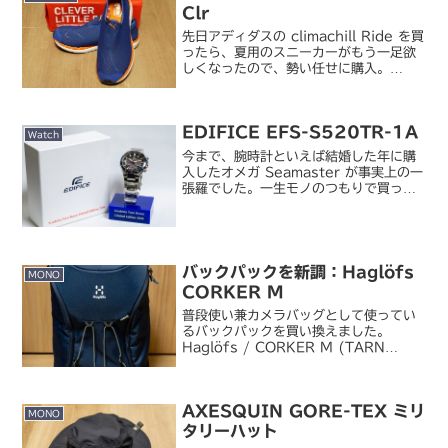
Clr
先日アディダスの climachill Ride を買
ったら、夏用のスニーカーがもう一足欲
しくなったので、勢い任せに購入。
PUMA / Faas 500 Recover Clr
（MO.BL/WHT）ヒモなしのスリッポン
タイプで通気性が良さ...
EDIFICE EFS-S520TR-1A
Watch
今まで、腕時計といえば結婚した年に購
入したオメガ Seamaster が事実上の一
張羅でした。一生モノのつもりで買った
ものだし TPO を選ばないデザインも気
に入っていたのですが、4～5 年前にい
くつかスマートウォッチ／スマートバン
ドを試し...
バックパックを新調：Haglöfs
MONO
CORKER M
普段使い兼カメラバッグとして使ってい
るバックパックを買い換えました。
Haglöfs / CORKER M (TARN
BLUE/ROCK)今まで 4 年使ってきた
CORKER RUGGED がだいぶくたびれ
て日焼けによる色褪せや変色が酷...
AXESQUIN GORE-TEX ミリ
MONO
タリーハット