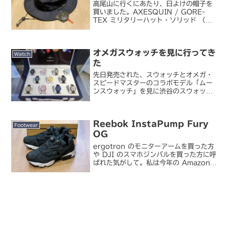
高尾山に行くにあたり、日よけの帽子を
買いました。AXESQUIN / GORE-
TEX ミリタリーハット・ソリッド （墨
色）私は頭の鉢周りが一般に比して大き
いので、昔から帽子が致命的に似合わな
い(´д`)。キャップはともかく、ハット
オメガスウォッチを見に行ってき
で似合う...
Watch
た
先日発売された、スウォッチとオメガ・
スピードマスターのコラボモデル「ムー
ンスウォッチ」を見に渋谷のスウォッチ
ストアに行ってきました。Swatch X
Omega to the Planets with the
BIOCERAMIC MOON...
Reebok InstaPump Fury
Footwear
OG
ergotron のモニターアームを買った方
や DJI のスマホジンバルを買った方に呼
ばれた気がして。私は今年の Amazon
プライムデーでコレを買いました。
Reebok / InstaPump Fury OG （ブ
ラック/ホワイト）モニ...