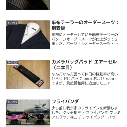
Watch）以前欲しいと書いていた
Nike+ のシューズが国内発売。単純にジ
ョギングに使うだけならウォークマン S
シ...
麻布テーラーのオーダースーツ：
MONO
到着編
年末にオーダーしていた麻布テーラーの
パターンオーダースーツが仕上がってき
ました。パーソナルオーダースーツ・シ
ャツの麻布テーラー｜azabu tailor注文
から約 6 週間。今回は年末年始を挟んだ
ので、通常よりも 1 週間ほど多くかかっ
カメラバッグパッド エアーセル
たよ...
MONO
（二本目）
なんだかんだ言って休日の稼動率が高い
ひらく PC バッグ mini および nano
ですが、負担緩和用に追加したエアーセ
ルパッドを毎度使い回すのも面倒になっ
てきたので、追加購入しました。ジャパ
ンホビーツール / カメラバッグパッド エ
フライパンダ
アー...
MONO
少し前に我が家のフライパンを新調しま
した。グッチ裕三 / フライパンダ プレミ
アムグッチ裕三 / フライパンダ・ハット
グッチ裕三 / キッズ・フライパンダ （ピ
ンク）それまで使っていたフライパン