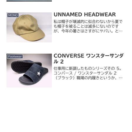
は、結婚前どころか大学時代から私が使
っていたも...
UNNAMED HEADWEAR
MONO
私は帽子が壊滅的に似合わないから夏で
も帽子を被ることは滅多にないのです
が、今年の暑さはさすがにヤバい。とい
うわけで、自分にも多少は似合いそうな
帽子を見つけたので買ってみました。
UNNAMED HEADWEAR / DEEP
CAP ディープ...
CONVERSE ワンスターサンダ
Footwear
ル 2
仕事用に新調したものシリーズその 5。
コンバース / ワンスターサンダル 2
（ブラック）職場の内履きというか、自
席履きです。革靴をずっと履いてると疲
れるし、今度の会社は前の会社と違って
フリーアドレスじゃない（ちゃんと座席
がある）ので、いろ...