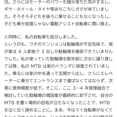
況。さらにはモーターのパワーも随分落ちた気がするし、
ギヤ・ホイール・タイヤ等あちこちにガタが来ていまし
た。そろそろ子どもを後ろに乗せることもなくなったし、
子ども乗せ前提じゃない電動アシスト自転車に買い換え。
と同時に、私の自転車も処分しました。
というのも、ウチのマンションは駐輪場が不足気味で、我
が家は 4 人家族で 3 台しか駐輪場を確保できていません
でした。私が使っていた駐輪場を数年前に次女に譲り渡し
て以降、私の MTB は家のベランダに保管されていまし
た。乗るには家の中を通って玄関から出し、さらにエレベ
ーターに乗せてエントランスまで運ばなくてはならず、次
第に使用頻度が低下。そこに、ここ 3～4 年管理組合で
検討していた駐輪場の増設案が最終的に却下され、自分の
MTB を置く場所の目処が立たなくなったことで、MTB
を泣く泣く諦めることに。まあ、今はマイ自転車がなくて