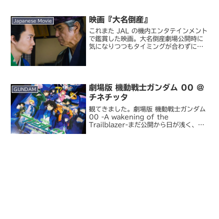
ィといえば『マッドマックス 怒りのデ
ス・ロード』『ガールズ＆パンツァー 劇
映画『大名倒産』
場版』で映画ファン、...
Japanese Movie
これまた JAL の機内エンタテインメント
で鑑賞した映画。大名倒産劇場公開時に
気になりつつもタイミングが合わずにス
ルーしていた作品です。こういう形で観
ることができるとは。私の好きなコメデ
ィ時代劇。越後で平民として過ごしてい
た小四郎（神木隆之...
劇場版 機動戦士ガンダム 00 @
GUNDAM
チネチッタ
観てきました。劇場版 機動戦士ガンダム
00 -A wakening of the
Trailblazer-まだ公開から日が浅く、し
かもこの映画について語ることはネタバ
レを避けて通れないので、念のためネタ
バレ防止策を入れておきます。