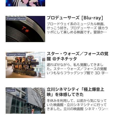
十三機兵には数多くの SF 作品のオマー
ジュが込められていますが、物語の根幹
は 1985 年の OVA『メガゾーン 23』
をベース...
プロデューサーズ [Blu-ray]
Foreign Movie
ブロードウェイ系のミュージカル映画、
けっこう好き。プロデューサーズ 頭カラ
ッポにして楽しめる映画です。冒頭から
登場する主役二人がいきなり濃いキャラ
で衝撃を受けるんですが、その後に出て
くるキャラがみんなさらに強烈（笑。作
中の笑いは正直言ってあ...
スター・ウォーズ／フォースの覚
Foreign Movie
醒 @チネチッタ
遅ればせながら、私も覚醒してきまし
た。スター・ウォーズ／フォースの覚醒
いつもならフラッグシップ館で 3D 字幕
版を観るところですが、今回は 2D 吹替
版で鑑賞。というのも、すっかり独りで
観に行くつもりだったところ、テレビに
立川シネマシティ「極上爆音上
影響された娘たちが...
Movie
映」を体感してきた
冬休みを利用して、以前から気になって
いた映画館・立川シネマシティに行って
きました。立川の映画館 シネマ・ワン＆
シネマ・ツー｜シネマシティシネマシテ