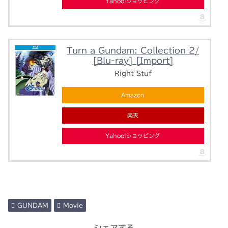
Yahoo!ショッピング
Turn a Gundam: Collection 2/
[Blu-ray] [Import]
Right Stuf
Amazon
楽天
Yahoo!ショッピング
GUNDAM
Movie