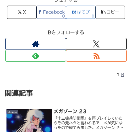
シェアする
X
Facebook
はてブ
コピー
0
0
Bをフォローする
B
関連記事
メガゾーン 23
Anime
『十三機兵防衛圏』を再プレイしていた
らその元ネタと言われるアニメが気にな
ったので観てみました。メガゾーン 23