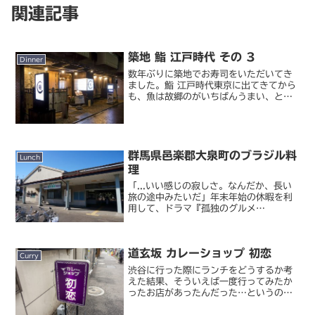
関連記事
築地 鮨 江戸時代 その 3
Dinner
数年ぶりに築地でお寿司をいただいてき
ました。鮨 江戸時代東京に出てきてから
も、魚は故郷のがいちばんうまい、と思
い込んでいた私に（実際今でもそう思っ
ていることに違いはないけど）、初めて
江戸前寿司の美味しさを教えてくれたの
がこのお店。しばらく縁...
群馬県邑楽郡大泉町のブラジル料
Lunch
理
「...いい感じの寂しさ。なんだか、長い
旅の途中みたいだ」年末年始の休暇を利
用して、ドラマ『孤独のグルメ
Season2』の聖地巡礼固め打ちと行き
たいと思います（笑。今回は第 4 話の舞
台となった、群馬県邑楽郡大泉町にやっ
道玄坂 カレーショップ 初恋
てきました。都心か...
Curry
渋谷に行った際にランチをどうするか考
えた結果、そういえば一度行ってみたか
ったお店があったんだった…というのを
思い出して行ってきました。道玄坂を上