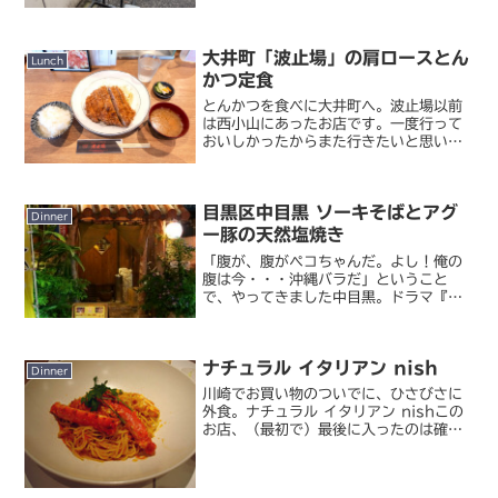
りきったあたりにあるお店です。「初
恋」っておよそカレーショップらしから
ぬ名前だけど（笑）、そうい...
大井町「波止場」の肩ロースとん
Lunch
かつ定食
とんかつを食べに大井町へ。波止場以前
は西小山にあったお店です。一度行って
おいしかったからまた行きたいと思いつ
つ行けてない間に突然閉店されたという
噂を聞き、残念に思っていました。そし
たら最近になって大井町に移転して復活
目黒区中目黒 ソーキそばとアグ
したというじゃないですか...
Dinner
ー豚の天然塩焼き
「腹が、腹がペコちゃんだ。よし！俺の
腹は今・・・沖縄バラだ」ということ
で、やってきました中目黒。ドラマ『孤
独のグルメ』最終回で取り上げられ、い
つも以上のうまそうなメニュー攻勢で深
夜の私の胃袋を刺激した沖縄料理のお店
ナチュラル イタリアン nish
です。あらかじめ電話で予約...
Dinner
川崎でお買い物のついでに、ひさびさに
外食。ナチュラル イタリアン nishこの
お店、（最初で）最後に入ったのは確か
かなり前に某今は琵琶湖在住の人と映画
のついでに行って以来かな・・・？当時
はふつうにイタリアンのお店だと思って