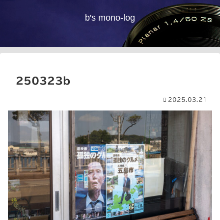
b's mono-log
250323b
2025.03.21