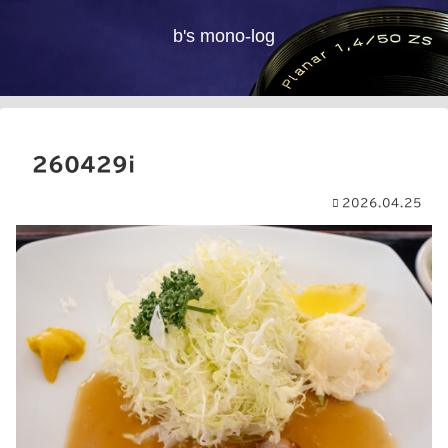
b's mono-log
260429i
2026.04.25