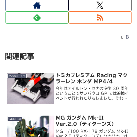
B
関連記事
トミカプレミアム Racing マク
Model Cars
ラーレン ホンダ MP4/4
今年はアイルトン・セナの没後 30 周年
ということでサンパウロ GP では追悼イ
ベントが行われたりもしました。それに
合わせてかどうかは分かりませんが、ト
ミカからセナのマクラーレン・ホンダ
MP4/4 が発売されたので買ってみまし
MG ガンダム Mk-II
た。トミカプ...
GUNPLA
Ver.2.0（ティターンズ）
MG 1/100 RX-178 ガンダム Mk-II
Ver.2.0（ティターンズ）ひさびさにガ