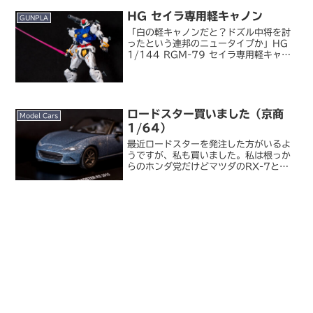
孤独のグルメ』が上映開始されるため今
HG セイラ専用軽キャノン
月いっぱいく...
GUNPLA
「白の軽キャノンだと？ドズル中将を討
ったという連邦のニュータイプか」HG
1/144 RGM-79 セイラ専用軽キャノ
ン先日プレミアムバンダイで発売された
HG セイラ専用軽キャノンを組み立てま
した。GQuuuuuuXにおける
U.C.0079...
ロードスター買いました（京商
Model Cars
1/64）
最近ロードスターを発注した方がいるよ
うですが、私も買いました。私は根っか
らのホンダ党だけどマツダのRX-7とロ
ードスターだけは別腹、とは過去にも何
度か書いたかと思います。私の身の回り
にもクルマ好きでロードスターに乗って
いたことがある／いずれ...