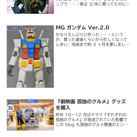
ンプラ・・・実は 3/末に買ってたのに
遅々として進まず、ようやく完成。最近
は仕事でもいろいろなことが形になり始
めているので、あんまり製作意欲に駆...
MG ガンダム Ver.2.0
GUNPLA
かなり久しぶりに作った・・・という
か、買った直後くらいから忙しくなって
しまい、完成まで約 3 ヶ月を要しました
(;´Д｀)ヾ。MG 1/100 RX-78-2
ガンダム Ver.2.0写真は『THE
ORIGIN』単行本第 1 巻 128 ...
『劇映画 孤独のグルメ』グッズ
Hobby
を購入
昨年 10～12 月はドラマ『それぞれの
孤独のグルメ』が放送されていた影響で
この blog も孤独のグルメ関連のエント
リーが増えていました。興味のない人に
は申し訳ありませんが、今月は『劇映画