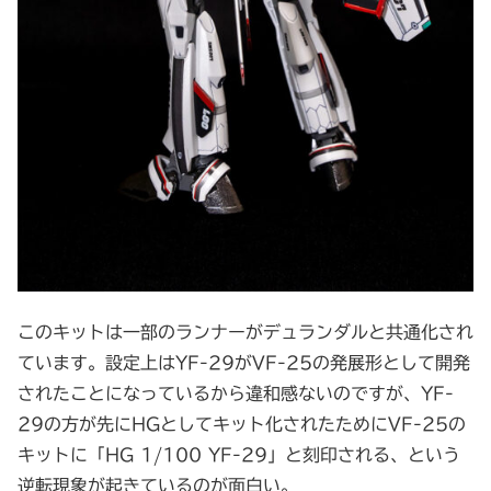
このキットは一部のランナーがデュランダルと共通化され
ています。設定上はYF-29がVF-25の発展形として開発
されたことになっているから違和感ないのですが、YF-
29の方が先にHGとしてキット化されたためにVF-25の
キットに「HG 1/100 YF-29」と刻印される、という
逆転現象が起きているのが面白い。