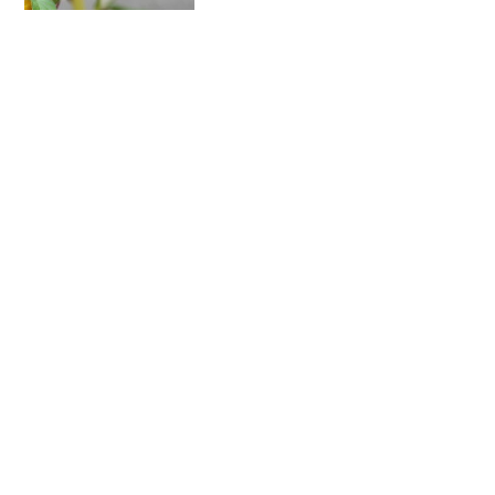
い、まともに面倒が見られないので、す
ぐに枯れてしまっていたん...