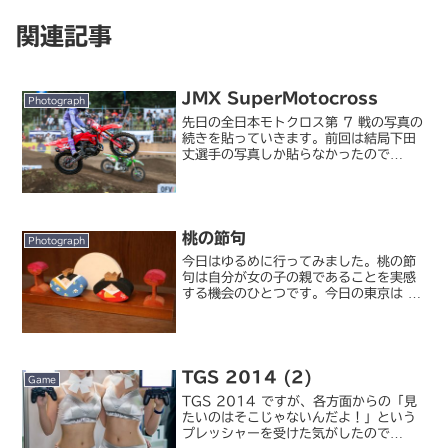
関連記事
JMX SuperMotocross
Photograph
先日の全日本モトクロス第 7 戦の写真の
続きを貼っていきます。前回は結局下田
丈選手の写真しか貼らなかったので
（笑）今回は他のライダーの写真を中心
に。でも下田丈が出ていたヒートは（本
当は他の選手も撮ろうと思っていたの
に）別次元の走りに釘付けに...
桃の節句
Photograph
今日はゆるめに行ってみました。桃の節
句は自分が女の子の親であることを実感
する機会のひとつです。今日の東京は 3
月にもかかわらず雪が降るらしいです
が、どんな雛祭りになることや
ら・・・。
TGS 2014 (2)
Game
TGS 2014 ですが、各方面からの「見
たいのはそこじゃないんだよ！」という
プレッシャーを受けた気がしたので