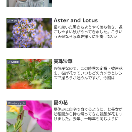
（ぉ、コンパニオンのおねえさん方の写
真をいくつか貼っておきます。まずは私
の観測範囲において今回の TGS で最も
話題になっていたと...
Aster and Lotus
α7 IV
長く続いた暑さもようやく落ち着き、過
ごしやすい秋がやってきました。こうい
う天候なら写真を撮りに出掛けないとも
ったいないよねと思い、なんとなく小石
川植物園へ。現地に着いて初めて知った
のですが、小石川植物園はつい先日完結
した NHK の朝ドラ『...
曼珠沙華
α6000
お彼岸なので、この時季の定番・彼岸花
を。彼岸花っていつもどのカメラとレン
ズで撮ろうか迷うんですが、今回は
α6000＋E50/1.8 で撮ってみまし
た。いつもついツァイスばかり使ってし
まいがちですが、このレンズの水彩画の
ような透明感あるボケ...
夏の花
Photograph
夏休みに自宅で育てるように、と長女が
幼稚園から持ち帰ってきた朝顔が花をつ
けました。去年、一昨年も同じように持
ち帰ってきていたんですが、妻子は夏休
みになるとけっこう長期間帰省してしま