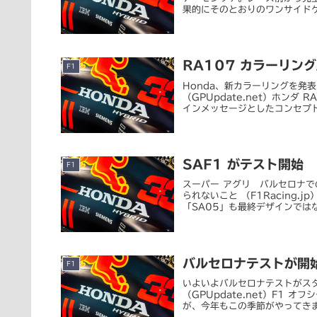
果的にそのとおりのワンサイドゲ
RA107 カラーリン
F1
Honda、新カラーリングを発表 
（GPUpdate.net）ホン
インメッセージとしたコンセプト
SAF1 がテスト開始
F1
スーパー アグリ バルセロナでの
られないこと （F1Racing
「SA05」も最終デザインではない
バルセロナテストが開
F1
いよいよバルセロナテストがスター
（GPUpdate.net）F1
が、今年もこの季節がやってきま