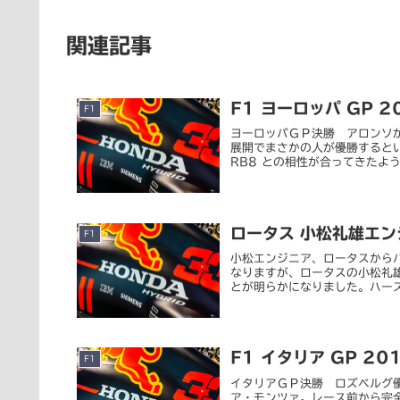
関連記事
F1 ヨーロッパ GP 2
F1
ヨーロッパＧＰ決勝 アロンソが劇的
展開でまさかの人が優勝すると
RB8 との相性が合ってきたように
ロータス 小松礼雄エン
F1
小松エンジニア、ロータスからハー
なりますが、ロータスの小松礼雄
とが明らかになりました。ハースと
F1 イタリア GP 20
F1
イタリアＧＰ決勝 ロズベルグ
ア・モンツァ。レース前から完