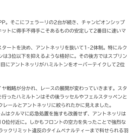
PP。そこにフェラーリの2台が続き、チャンピオンシップ
キットに得手不得手こそあるものの安定して2番目に速いマ
スタートを決め、アントネッリを抜いて1-2体制。特にルク
ンは3位以下を抑えるような格好に。その後方ではスプリン
周目にアントネッリがハミルトンをオーバーテイクして2位
タイヤ戦略が分かれ、レースの展開が変わっていきます。スタ
を行ったハミルトンはその後ラッセルやフェルスタッペンと
クレールとアントネッリに絞られたかに見えました。
ームはクルマに応急処置を施すも改善せず、アントネッリは
10位付近に。しかもフロントの空力を失ったことで強烈な
ラックリミット違反のタイムペナルティーまで科せられる羽