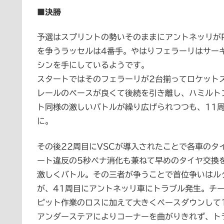
■決勝
予選はスプリントの勢いそのままにアントネッリが
を争うラッセルは4番手。やはりフェラーリはサー
シンを手にしているようです。
スタートではそのフェラーリが2台揃ってロケット
レールのペースが良くて後続を引き離し、ハミルト
ト同様の激しいバトルが繰り広げられつつも、11
に。
その後22周目にVSCが導入されたことで各車の
ート違反の5秒ペナ消化も兼ねて早めのタイヤ交換
激しくバトル。その三者が争うことで首位争いはル
が、41周目にアントネッリ車にトラブル発生。チ
ピット作業のロスに加えて大きくペースダウンして
アンダーステアによりコーナーを曲がりきれず、ト