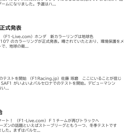
ームになりました。予選はハ...
グ正式発表
（F1-Live.com）ホンダ 新カラーリングは地球色
ダ RA107 のカラーリングが正式発表。噂されていたとおり、環境保護をメ
で、地球の衛...
テストを開始 （F1Racing.jp）佐藤 琢磨 ここにいることが信じ
.jp）SAF1 がいよいよバルセロナでのテストを開始。デビューマシン
...
始
ト！ （F1-Live.com）Ｆ１チームが再びトラックへ
 オフシーズンの話題といえばストーブリーグともう一つ、冬季テストです
した。まずはバルセ...