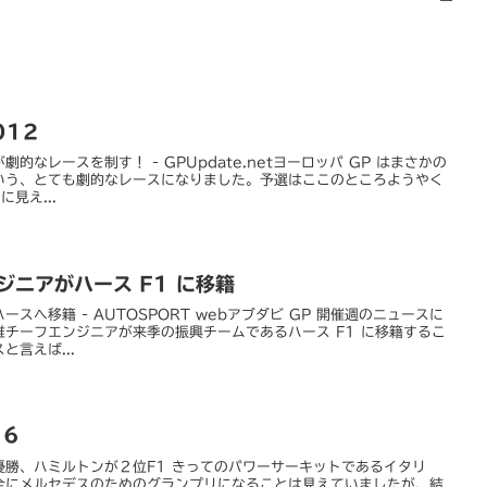
012
なレースを制す！ - GPUpdate.netヨーロッパ GP はまさかの
いう、とても劇的なレースになりました。予選はここのところようやく
見え...
ジニアがハース F1 に移籍
スへ移籍 - AUTOSPORT webアブダビ GP 開催週のニュースに
チーフエンジニアが来季の振興チームであるハース F1 に移籍するこ
言えば...
16
優勝、ハミルトンが２位F1 きってのパワーサーキットであるイタリ
全にメルセデスのためのグランプリになることは見えていましたが、結