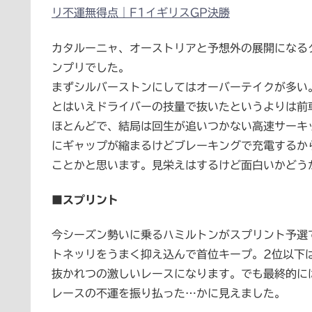
リ不運無得点｜F1イギリスGP決勝
カタルーニャ、オーストリアと予想外の展開になる
ンプリでした。
まずシルバーストンにしてはオーバーテイクが多い
とはいえドライバーの技量で抜いたというよりは前
ほとんどで、結局は回生が追いつかない高速サーキ
にギャップが縮まるけどブレーキングで充電するか
ことかと思います。見栄えはするけど面白いかどう
■スプリント
今シーズン勢いに乗るハミルトンがスプリント予選
トネッリをうまく抑え込んで首位キープ。2位以下
抜かれつの激しいレースになります。でも最終的に
レースの不運を振り払った…かに見えました。