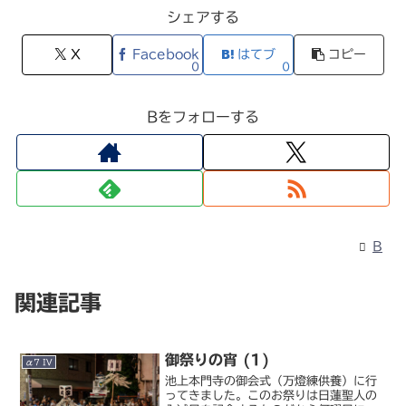
シェアする
X
Facebook
はてブ
コピー
0
0
Bをフォローする
B
関連記事
御祭りの宵 (1)
α7 IV
池上本門寺の御会式（万燈練供養）に行
ってきました。このお祭りは日蓮聖人の