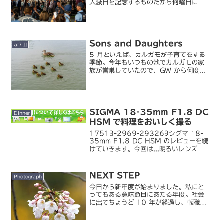
入滅日を記念するものだから何曜日に開
催されるかはカレンダー次第。一昨年は
平日の開催でしたが今年は日曜日、それ
も三連休の中日ということで例年以上に
盛り上がっていたように思...
Sons and Daughters
α7 II
5 月といえば、カルガモが子育てをする
季節。今年もいつもの池でカルガモの家
族が営巣していたので、GW から何度か
足を運んで写真を撮っています。子ガモ
がどんどん成長していって、一週間も目
を離すとすっかり大きくなっている様子
が見ていて楽しい。こ...
SIGMA 18-35mm F1.8 DC
Dinner
HSM で料理をおいしく撮る
17513-2969-293269シグマ 18-
35mm F1.8 DC HSM のレビューを続
けていきます。今回は...明るいレンズを
手に入れたら、やっぱり薄暗い場所でキ
レイに撮りたい。あるいは、近接でボケ
の大きな写真を撮りたい。しかも、...
NEXT STEP
Photograph
今日から新年度が始まりました。私にと
ってもある意味節目にあたる年度。社会
に出てちょうど 10 年が経過し、転職し
て 5 年になろうという年です。前職はち
ょうど 5 年で卒業したので、今度もそろ