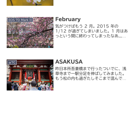
そろ（転職しないまでも）次のステップ
に進むべき年...
February
EOS 7D Mark II
気がつけばもう 2 月。2015 年の
1/12 が過ぎてしまいました。1 月はあ
っという間に終わってしまったなあ...。
先週金曜日には関東でも軽く積もる程度
の雪が降りましたが、その後は快晴が続
き、梅の開花も始まっています。
ASAKUSA
α7C
昨日本所吾妻橋まで行ったついでに、浅
草寺まで一駅分足を伸ばしてみました。
もう松の内も過ぎたしそこまで混んでい
ないだろう、という甘い推測のもと行っ
てみたら激混み。さらにちょうど成人式
と重なったことで振袖姿の若者も多く、
もう正月過ぎにも関わらず...