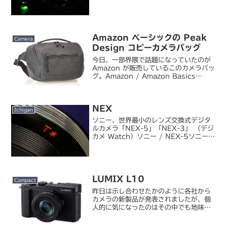
バーショットDSC-TX1」 （デジカメ
Watch）ソニー、24mm対応の裏面
CMOS搭載機「サイバーショットDSC-
WX1」 ...
Amazon ベーシックの Peak
Camera
Design コピーカメラバッグ
今日、一部界隈で話題になっていたのが
Amazon が販売しているこのカメラバッ
グ。Amazon / Amazon Basics
Camera Bag - 11 x 8 x 4 Inches -
BlackPeak Design の「Eve...
NEX
Ichigan
ソニー、世界最小のレンズ交換式デジタ
ルカメラ「NEX-5」「NEX-3」 （デジ
カメ Watch）ソニー / NEX-5ソニーの
レンズ交換式ミラーレスカメラが正式発
表に。といっても、だいぶ前から少しず
つリークされていたので、今日時点では
あま...
LUMIX L10
Compact
昨日は示し合わせたかのように各社から
カメラの新製品が発表されましたが、個
人的に気になったのはその中でも地味な
（？）方のやつでした。“無心でスナッ
プを楽しんでほしい” パナソニックの