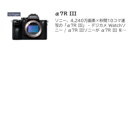
新レンズ一体型カメラ「LUMIX L10」
- デジカメ W...
α7R III
Ichigan
ソニー、4,240万画素×秒間10コマ連
写の「α7R III」 - デジカメ Watchソ
ニー / α7R IIIソニーが α7R III を発
表しました。タイミング的にはそろそろ
α7 シリーズがモデルチェンジする頃だ
ろうとは思っていまし...