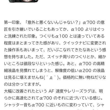
第一印象、「意外と悪くないんじゃない？」α700 の意
匠を引き継いでいることもあってか、α100 よりはぐっ
と洗練された印象。つくりもα100 とは違っていてある
程度はまとまってきた感があり、クイックナビに変更され
た操作系もあいまって、だいぶこなれてきたなあという感
想を持ちました。ただ、スイッチ周りのつくりとか、細か
いところは値段なりといった感じ。あと、α700 の高精
細液晶を見慣れてしまうと、解像度の低いα200 の液晶
は見るに堪えませんね(´д｀)。価格的に無い物ねだりな
のは分かってますが。
大幅に改善されたという AF 速度やレリーズラグは、明
らかに高速化されてα700 のそれに近づいている感じ。
シャッター音もα700 に近いものに変わっていて、シャ