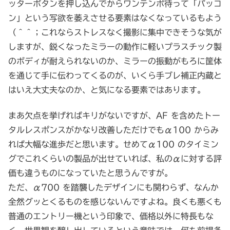
ッターボタンを押し込んでからワンテンポ待って「パッコ
ン」という写欲を萎えさせる要素はなくなっているもよう
（＾＾；これならストレスなく撮影に集中できそうな気が
しますが、鋭くなったミラーの動作に軽いプラスチック製
のボディが耐えられないのか、ミラーの振動がもろに筐体
を通じて手に伝わってくるのが、いくら手ブレ補正内蔵と
はいえ大丈夫なのか、と気になる要素ではあります。
まあ欠点を挙げればキリがないですが、AF を含めたトー
タルレスポンスがかなり改善しただけでもα100 からみ
れば大幅な進歩だと思います。せめてα100 のタイミン
グでこれくらいの製品が出せていれば、私のαに対する評
価も違うものになっていたと思うんですが。
ただ、α700 を踏襲したデザインにも関わらず、なんか
全然グッとくるものを感じないんですよね。良くも悪くも
普通のエントリー機という印象で、価格以外に特長もな