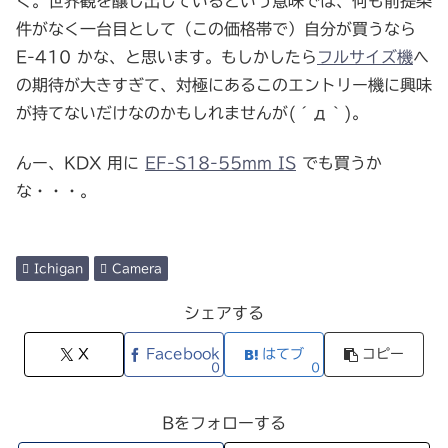
く。世界観を醸し出しているという意味では、何も前提条
件がなく一台目として（この価格帯で）自分が買うなら
E-410 かな、と思います。もしかしたら
フルサイズ機
へ
の期待が大きすぎて、対極にあるこのエントリー機に興味
が持てないだけなのかもしれませんが(´д｀)。
んー、KDX 用に
EF-S18-55mm IS
でも買うか
な・・・。
Ichigan
Camera
シェアする
X
Facebook
はてブ
コピー
0
0
Bをフォローする