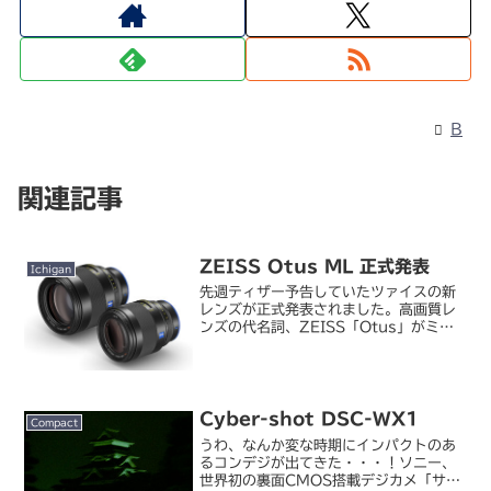
B
関連記事
ZEISS Otus ML 正式発表
Ichigan
先週ティザー予告していたツァイスの新
レンズが正式発表されました。高画質レ
ンズの代名詞、ZEISS「Otus」がミラ
ーレス用として復活 - デジカメ
WatchOtus の系譜を受け継ぐ…と予想
していたら Otus そのものが出てきまし
た。O...
Cyber-shot DSC-WX1
Compact
うわ、なんか変な時期にインパクトのあ
るコンデジが出てきた・・・！ソニー、
世界初の裏面CMOS搭載デジカメ「サイ