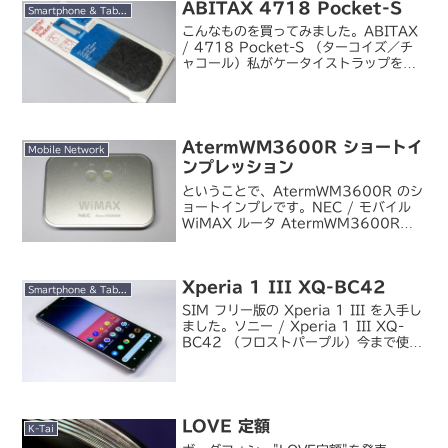
ABITAX 4718 Pocket-S
Smartphone & Tablet
こんなものを買ってみました。ABITAX
/ 4718 Pocket-S （ターコイズ／チ
ャコール）私がケータイストラップをよ
く買っている ABITAX のガジェットポ
ーチです。最近、スマートフォンを 2～
3 台持ち歩くようになって、かつ夏...
AtermWM3600R ショートイ
Mobile Network
ンプレッション
ということで、AtermWM3600R のシ
ョートインプレです。NEC / モバイル
WiMAX ルータ AtermWM3600R
（シルバー）私がこれまで使っていた
AtermWM3500R の正常進化版・・・
なんですが、3500R があ...
Xperia 1 III XQ-BC42
Smartphone & Tablet
SIM フリー版の Xperia 1 III を入手し
ました。ソニー / Xperia 1 III XQ-
BC42 （フロストパープル）今まで使っ
ていたのは docomo 版の Xperia 5
II。とても気に入ってはいたのですが、
最近ス...
LOVE 定額
K-Tai