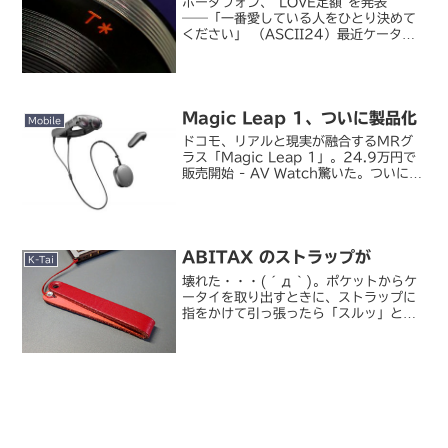
ボーダフォン、"LOVE定額"を発表
――「一番愛している人をひとり決めて
ください」 （ASCII24）最近ケータイ
の定額プランも珍しくなくなってきまし
たが、その定額の先駆者である
vodafone から新しい定額プランが。指
定番号割引を発展...
Magic Leap 1、ついに製品化
Mobile
ドコモ、リアルと現実が融合するMRグ
ラス「Magic Leap 1」。24.9万円で
販売開始 - AV Watch驚いた。ついに出
るんですか、これ。Magic Leap 1 は
MR（複合現実）に対応した MR グラス
で、現在の製品のベース...
ABITAX のストラップが
K-Tai
壊れた・・・(´д｀)。ポケットからケ
ータイを取り出すときに、ストラップに
指をかけて引っ張ったら「スルッ」とス
トラップが滑ったので、ナニゴト！？と
思って見たら、ストラップの根元を留め
ているビスが外れてるじゃありませんか
(;´Д｀)ヾ。この ...