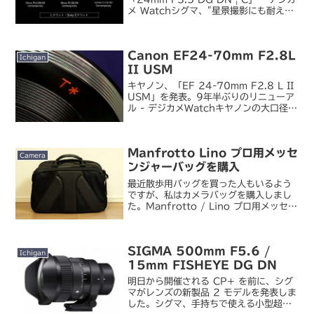
メ Watchシグマ、"星景撮影にも耐えう
る"「35mm F2 DG DN | C」。Lマウ
ント/Eマウント用 - デジカメ Watchシ
グマ、金属...
Canon EF24-70mm F2.8L
Ichigan
II USM
キヤノン、「EF 24-70mm F2.8 L II
USM」を発表。9年半ぶりのリニューア
ル - デジカメWatchキヤノンの大口径標
準ズームレンズである EF24-70mm
F2.8L USM がリニューアルして II 型
になりました。...
Manfrotto Lino プロ用メッセ
Camera
ンジャーバッグを購入
最近散歩用バッグを買った人もいるよう
ですが、私はカメラバッグを購入しまし
た。Manfrotto / Lino プロ用メッセン
ジャーバッグ 5 型 MB LM050-5BB
昨年みんぽすから借用してレビューして
気に入り、大型のカメラバッグを買う...
SIGMA 500mm F5.6 /
Ichigan
15mm FISHEYE DG DN
明日から開催される CP+ を前に、シグ
マがレンズの新製品 2 モデルを発表しま
した。シグマ、手持ちで使える小型超望