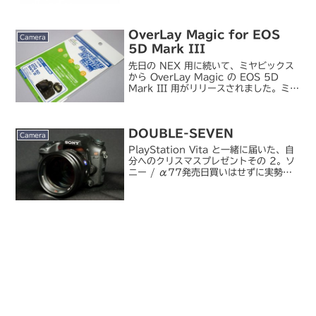
遠レンズ「500mm F5.6 DG DN OS
| Sports」 - デジカメ Watchまずは望
遠単。シグマのミラーレ...
OverLay Magic for EOS
Camera
5D Mark III
先日の NEX 用に続いて、ミヤビックス
から OverLay Magic の EOS 5D
Mark III 用がリリースされました。ミヤ
ビックス / OverLay Magic for
Canon EOS 5D Mark III5D3 の...
DOUBLE-SEVEN
Camera
PlayStation Vita と一緒に届いた、自
分へのクリスマスプレゼントその 2。ソ
ニー / α77発売日買いはせずに実勢価
格が少し落ち着いてから・・・と思って
いたら、タイ洪水の影響であれよあれよ
という間に市場から在庫が消え、ほとん
ど...