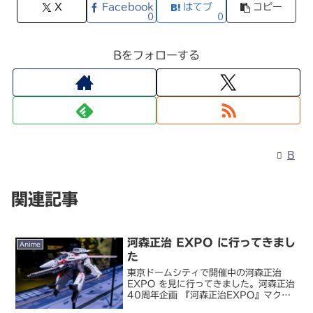
X
Facebook
はてブ
コピー
0
0
Bをフォローする
B
関連記事
河森正治 EXPO に行ってきまし
Anime
た
東京ドームシティで開催中の河森正治
EXPO を見に行ってきました。河森正治
40周年企画 『河森正治EXPO』マクロ
ス関連の展示会には何度か行ったことが