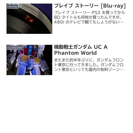
マリオワールド』まではやり込んだけ
ブレイブ ストーリー [Blu-ray]
Anime
ど、それ以降のシリーズ...
ブレイブ ストーリー PS3 を買ってから
BD タイトルも何枚か買ったんですが、
480i のテレビで観てもしょうがないの
で、プロジェクタで観ようと思うとなか
なかチャンスがないですね(´д｀)。と
いうわけで、ようやく鑑賞。ストーリー
について...
機動戦士ガンダム UC A
GUNDAM
Phantom World
またまた約半年ぶりに、ガンダムフロン
ト東京に行ってきました。ガンダムフロ
ント東京といっても屋内の有料ゾーンに
は入らず、正確にはダイバーシティ東京
の実寸大ガンダム立像前に行ってきただ
けですけどね。GFT も最近はもう半年お
きに新映像が出たとき...