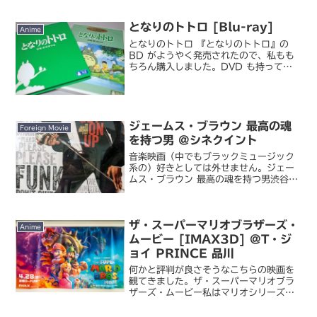
ありますが、他の作品を含む河森正治監
督自身の展示会はこれが初めて。プロデ
となりのトトロ [Blu-ray]
ビュー 40 周...
Anime
となりのトトロ 『となりのトトロ』の
BD がようやく発売されたので、私もも
ちろん購入しました。DVD も持ってい
るんですが、さすがに DVD の普及初期
（2001 年）の発売なので、HDTV で
今観ると画質的にはかなり厳しい。エン
コード技...
ジェームス・ブラウン 最高の魂
Foreign Movie
を持つ男 @シネクイント
音楽映画（中でもブラックミュージック
系の）好きとしては外せません。ジェー
ムス・ブラウン 最高の魂を持つ男渋谷パ
ルコ上のシネクイントにて鑑賞。渋谷の
パルコなんて入ったの人生で三度目くら
いですよ...この場違い感(;´Д`)ヾ。こ
ザ・スーパーマリオブラザーズ・
れだけ有名なミ...
Anime
ムービー [IMAX3D] @T・ジ
ョイ PRINCE 品川
何かと評判が良さそうなこちらの映画を
観てきました。ザ・スーパーマリオブラ
ザーズ・ムービー私はマリオシリーズは
初代（スーパーじゃない普通の『マリオ
ブラザーズ』）から SFC 版『スーパー