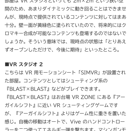
部屋は VR スタジオといっても 2m×2m という狭い空
間のため、あまりダイナミックに動き回ることはできませ
んが、現時点で提供されているコンテンツに対してはまあ
十分。壁一面が黄緑色に塗られていたので、将来的にはク
ロマキー合成が可能なコンテンツも登場するのではないで
しょうか。そういう意味では、現時点の状態は「とりあえ
ずオープンしただけで、今後に期待」といったところ。
■VR スタジオ 2
こちらは VR 用モーションシート「SIMVR」が設置され
た部屋。コンテンツとしてはシューティング系の
『BLAST×BLAST』などがプレイできます。
『BLAST×BLAST』はお台場 VR ZONE にある『アー
ガイルシフト』に近い VR シューティングゲームです
が、『アーガイルシフト』よりはゲーム性に重きを置いた
感じ。自機の移動はオートで、Vive のハンドコントロー
ラーを二つ使ってエネルギー弾を撃ちます。マシンガンモ