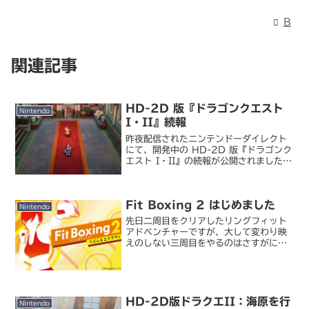
B
関連記事
HD-2D 版『ドラゴンクエスト
Nintendo
I・II』続報
昨夜配信されたニンテンドーダイレクト
にて、開発中の HD-2D 版『ドラゴンク
エスト I・II』の続報が公開されました。
「ドラゴンクエストI＆II」の新映像公
開！ サマルトリアの妹も!?【ニンダイ】
- GAME Watch基本的には HD...
Fit Boxing 2 はじめました
Nintendo
先日二周目をクリアしたリングフィット
アドベンチャーですが、大して変わり映
えのしない三周目をやるのはさすがにモ
チベーションが上がらないので、代わり
にこれを始めてみました。Fit Boxing
2 -リズム＆エクササイズ-リモートワー
ク中心で外...
HD-2D版ドラクエII：海原を行
Nintendo