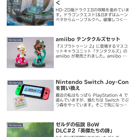
く
HD-2D版ドラクエIIの攻略を進めていま
す。ドラゴンクエストI＆IIまずはムーン
ペタからムーンブルクへ。破壊しつくさ
れモンスターが徘徊するようになったム
ーンブルクはFC版でも凄惨でしたが、グ
ラフィックの質が向上してサマル王子が
amiibo テンタクルズセット
喋るようにな...
Nintendo
『スプラトゥーン 2』に登場するマスコ
ットキャラユニット「テンタクルズ」の
amiibo が発売されました。amiibo テ
ンタクルズセット 先日リリースされた
「オクト・エキスパンション」でも大活
躍したところだけに嬉しい。まあタイミ
ング的に...
Nintendo Switch Joy-Con
Nintendo
を買い換え
最近の私はもっぱら PlayStation 4 で
遊んでいますが、娘たちは Switch でぶ
つ森をやっています。そこで気になって
きたのが Joy-Con の左コントローラの
調子が悪いこと。私は Switch で遊ぶと
きは大抵テレビに繋いで...
ゼルダの伝説 BoW
Nintendo
DLC#2「英傑たちの詩」