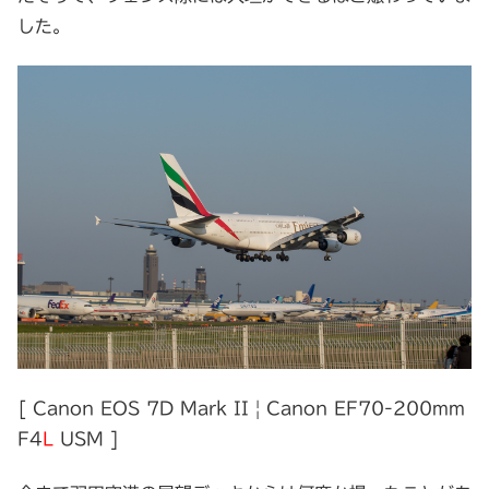
した。
[ Canon EOS 7D Mark II | Canon EF70-200mm
F4
L
USM ]