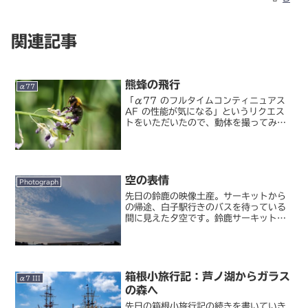
関連記事
熊蜂の飛行
α77
「α77 のフルタイムコンティニュアス
AF の性能が気になる」というリクエス
トをいただいたので、動体を撮ってみた
サンプルを少し。初夏ということで、緑
のあるところでは昆虫が活発な動きを見
せています。写真は偶然見かけたクマバ
チ。70-300G...
空の表情
Photograph
先日の鈴鹿の映像土産。サーキットから
の帰途、白子駅行きのバスを待っている
間に見えた夕空です。鈴鹿サーキットは
山中にあるせいか、まさに猫の目のよう
に天候の変わる場所だったのですが、雨
模様だった土曜日とは違い、日曜は良い
意味で様々な表情を見せて...
箱根小旅行記：芦ノ湖からガラス
α7 III
の森へ
先日の箱根小旅行記の続きを書いていき