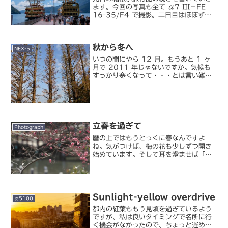
ます。今回の写真も全て α7 III＋FE
16-35/F4 で撮影。二日目はほぼずっ
と箱根登山バスを利用して移動しまし
た。エヴァコラボ下の箱根、バス停も完
全にエヴァ仕様。残念ながらラッピング
秋から冬へ
バスには遭遇...
NEX-5
いつの間にやら 12 月。もうあと 1 ヶ
月で 2011 年じゃないですか。気候も
すっかり寒くなって・・・とは言い難
く、日によって暖かくなったり寒くなっ
たりを繰り返しているので、まだあまり
年の瀬という感じはしませんが、これか
らぼちぼち慌ただ...
立春を過ぎて
Photograph
暦の上ではもうとっくに春なんですよ
ね。気がつけば、梅の花も少しずつ開き
始めています。そして耳を澄ませば「ツ
ツピー、ツツピー」というシジュウカラ
を筆頭として、しばらく聞かなかった野
鳥たちの鳴き声がたくさん聞こえてきま
す。冬の間耳にする鳥の声と...
Sunlight-yellow overdrive
α5100
都内の紅葉ももう見頃を過ぎているよう
ですが、私は良いタイミングで名所に行
く機会がなかったので、ちょっと遅めの