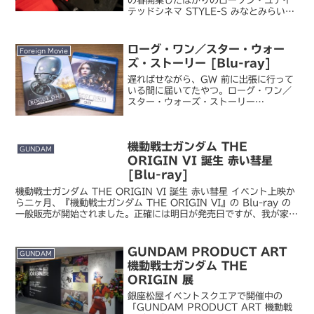
の春開業したばかりのローソン・ユナイ
テッドシネマ STYLE-S みなとみらいで
した。ユナイテッドシネマって現在はロ
ーソン傘下なんですね。立地は MARK
IS みなとみらいの 5F。かつて屋内型動
ローグ・ワン／スター・ウォー
Foreign Movie
物園・...
ズ・ストーリー [Blu-ray]
遅ればせながら、GW 前に出張に行って
いる間に届いてたやつ。ローグ・ワン／
スター・ウォーズ・ストーリー
MovieNEX プラス 3D ようやく発売さ
れました。この日をずっと待ってたんで
すよ！Episode I 以降のスター・ウォー
機動戦士ガンダム THE
ズは新作...
GUNDAM
ORIGIN VI 誕生 赤い彗星
[Blu-ray]
機動戦士ガンダム THE ORIGIN VI 誕生 赤い彗星 イベント上映か
ら二ヶ月、『機動戦士ガンダム THE ORIGIN VI』の Blu-ray の
一般販売が開始されました。正確には明日が発売日ですが、我が家に
はフライングで今日届い...
GUNDAM PRODUCT ART
GUNDAM
機動戦士ガンダム THE
ORIGIN 展
銀座松屋イベントスクエアで開催中の
「GUNDAM PRODUCT ART 機動戦