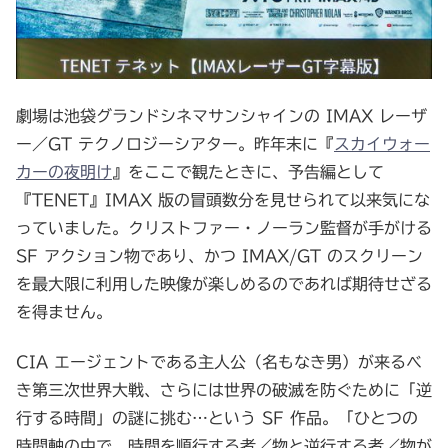
劇場は池袋グランドシネマサンシャインの IMAX レーザ
ー／GT テクノロジーシアター。昨年末に『
スカイウォー
カーの夜明け
』をここで観たときに、予告編として
『TENET』IMAX 版の冒頭数分を見せられて以来気にな
っていました。クリストファー・ノーラン監督が手がける
SF アクション物であり、かつ IMAX/GT のスクリーン
を最大限に利用した映像が楽しめるのであれば期待せざる
を得ません。
CIA エージェントである主人公（名もなき男）が来るべ
き第三次世界大戦、さらには世界の破滅を防ぐために「逆
行する時間」の謎に挑む…という SF 作品。「ひとつの
時間軸の中で、時間を順行する者／物と逆行する者／物が