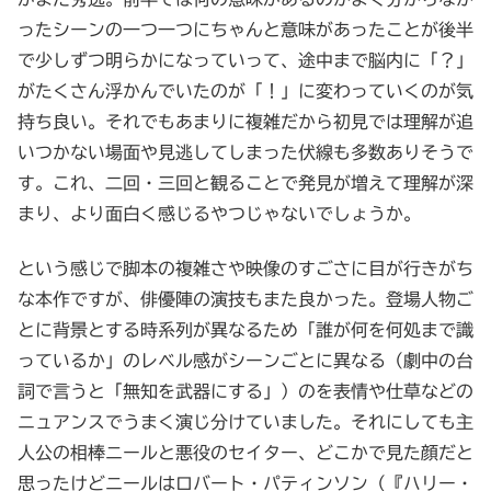
ったシーンの一つ一つにちゃんと意味があったことが後半
で少しずつ明らかになっていって、途中まで脳内に「？」
がたくさん浮かんでいたのが「！」に変わっていくのが気
持ち良い。それでもあまりに複雑だから初見では理解が追
いつかない場面や見逃してしまった伏線も多数ありそうで
す。これ、二回・三回と観ることで発見が増えて理解が深
まり、より面白く感じるやつじゃないでしょうか。
という感じで脚本の複雑さや映像のすごさに目が行きがち
な本作ですが、俳優陣の演技もまた良かった。登場人物ご
とに背景とする時系列が異なるため「誰が何を何処まで識
っているか」のレベル感がシーンごとに異なる（劇中の台
詞で言うと「無知を武器にする」）のを表情や仕草などの
ニュアンスでうまく演じ分けていました。それにしても主
人公の相棒ニールと悪役のセイター、どこかで見た顔だと
思ったけどニールはロバート・パティンソン（『ハリー・