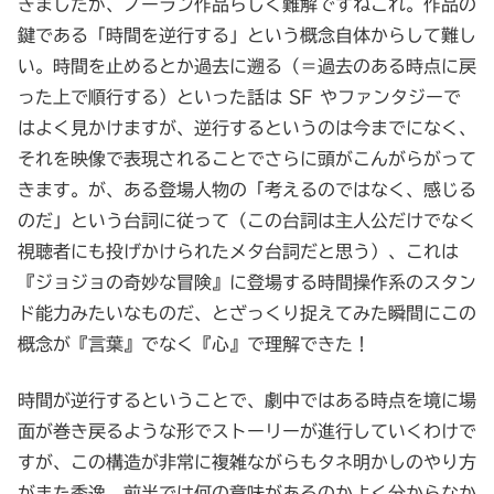
きましたが、ノーラン作品らしく難解ですねこれ。作品の
鍵である「時間を逆行する」という概念自体からして難し
い。時間を止めるとか過去に遡る（＝過去のある時点に戻
った上で順行する）といった話は SF やファンタジーで
はよく見かけますが、逆行するというのは今までになく、
それを映像で表現されることでさらに頭がこんがらがって
きます。が、ある登場人物の「考えるのではなく、感じる
のだ」という台詞に従って（この台詞は主人公だけでなく
視聴者にも投げかけられたメタ台詞だと思う）、これは
『ジョジョの奇妙な冒険』に登場する時間操作系のスタン
ド能力みたいなものだ、とざっくり捉えてみた瞬間にこの
概念が『言葉』でなく『心』で理解できた！
時間が逆行するということで、劇中ではある時点を境に場
面が巻き戻るような形でストーリーが進行していくわけで
すが、この構造が非常に複雑ながらもタネ明かしのやり方
がまた秀逸。前半では何の意味があるのかよく分からなか