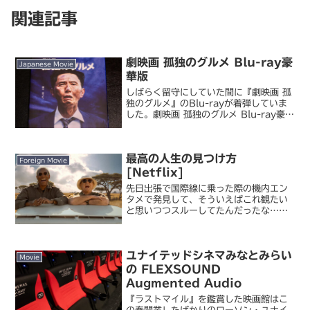
関連記事
劇映画 孤独のグルメ Blu-ray豪
Japanese Movie
華版
しばらく留守にしていた間に『劇映画 孤
独のグルメ』のBlu-rayが着弾していま
した。劇映画 孤独のグルメ Blu-ray豪華
版昨年1月の劇場公開から1年と2ヶ月。
半年前にはPrime Videoで配信されてい
たとはいえ、映画の公開から半年...
最高の人生の見つけ方
Foreign Movie
[Netflix]
先日出張で国際線に乗った際の機内エン
タメで発見して、そういえばこれ観たい
と思いつつスルーしてたんだったな…と
いうのを思い出して Netflix で視聴しま
した。最高の人生の見つけ方モーガン・
フリーマンとジャック・ニコルソンとい
ユナイテッドシネマみなとみらい
う名優ダブルキ...
Movie
の FLEXSOUND
Augmented Audio
『ラストマイル』を鑑賞した映画館はこ