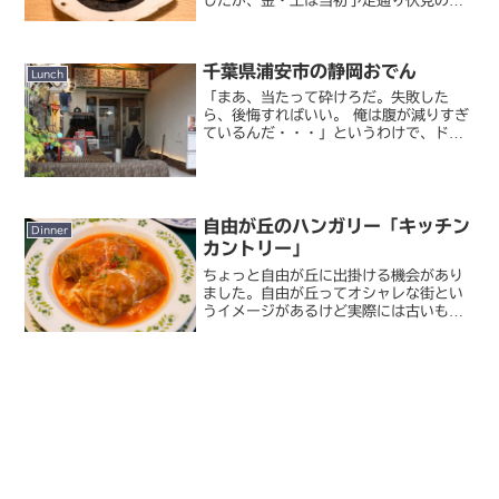
したが、金・土は当初予定通り伏見のホ
テルに宿泊。夜は何を食べようかと考え
ていたら、二年前にも行ったワンランク
上の世界の山ちゃんがホテルから目と鼻
千葉県浦安市の静岡おでん
の先のところにあることに...
Lunch
「まあ、当たって砕けろだ。失敗した
ら、後悔すればいい。 俺は腹が減りすぎ
ているんだ・・・」というわけで、ドラ
マ『孤独のグルメ』第 4 話に登場した、
千葉県浦安市の静岡おでんを求めて行っ
てきました。浦安のＮＥＯ タイヤキジ
ェット＆ネオバーグ ...
自由が丘のハンガリー「キッチン
Dinner
カントリー」
ちょっと自由が丘に出掛ける機会があり
ました。自由が丘ってオシャレな街とい
うイメージがあるけど実際には古いもの
がたくさんあるゴチャゴチャした街で、
他のエリアで近年再開発が進んでいるの
をみるとそろそろ時代遅れになってきて
いる感もありました。が、...