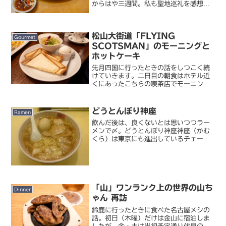
からはや三週間。私も聖地巡礼を感想し
て一息ついたところで、もう一度食べた
いお店への再訪を改めて始めました。今
回は第8話の舞台となった埼玉県蓮田市
松山大街道「FLYING
に改めて。このお店...
Gourmet
SCOTSMAN」のモーニングと
ホットケーキ
先月四国に行ったときの話をしつこく続
けていきます。二日目の朝食はホテル近
くにあったこちらの喫茶店でモーニング
をいただきました。フライング・スコッ
ツマン 大街道店松山市の中心街にある大
街道アーケードの入口付近にある喫茶店
どうとんぼり神座
Ramen
です。東京で喫茶店とい...
飲んだ後は、良くないとは思いつつラー
メンで〆。どうとんぼり神座神座（かむ
くら）は東京にも進出しているチェーン
店ですが、本場は大阪。新宿店にはオー
プン当初に 2 度ほど行ったことがあった
んですが、一度本場のを食べてみたいと
思っていました。外観...
「山」ワンランク上の世界の山ち
Dinner
ゃん 再訪
鈴鹿に行ったときに食べた名古屋メシの
話。初日（木曜）だけは金山に宿泊しま