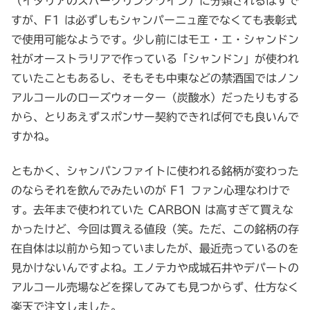
（イタリアのスパークリングワイン）に分類されるはずで
すが、F1 は必ずしもシャンパーニュ産でなくても表彰式
で使用可能なようです。少し前にはモエ・エ・シャンドン
社がオーストラリアで作っている「シャンドン」が使われ
ていたこともあるし、そもそも中東などの禁酒国ではノン
アルコールのローズウォーター（炭酸水）だったりもする
から、とりあえずスポンサー契約できれば何でも良いんで
すかね。
ともかく、シャンパンファイトに使われる銘柄が変わった
のならそれを飲んでみたいのが F1 ファン心理なわけで
す。去年まで使われていた CARBON は高すぎて買えな
かったけど、今回は買える値段（笑。ただ、この銘柄の存
在自体は以前から知っていましたが、最近売っているのを
見かけないんですよね。エノテカや成城石井やデパートの
アルコール売場などを探してみても見つからず、仕方なく
楽天で注文しました。