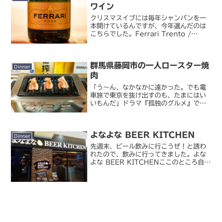
ワイン
クリスマスイブには毎年シャンパンを一
本開けているんですが、今年選んだのは
こちらでした。Ferrari Trento /
Ferrari Rosé厳密にはシャンパンじゃ
ないんですけどね。今年から F1 の公式
スパークリングワインとしてポディウ...
群馬県藤岡市の一人ロースター焼
Dinner
肉
「う～ん、なかなかに遠かった。でも電
車旅で東京を抜け出すのも、たまにはい
いもんだ」ドラマ『孤独のグルメ』でど
のシーズンでも必ず盛り上がるのが焼肉
回ですが、Season8 の焼肉も素晴らし
かった。今回その聖地巡礼のため、はる
よなよな BEER KITCHEN
ばる群馬県藤岡市ま...
Dinner
先週末、ビール飲みに行こうぜ！と誘わ
れたので、飲みに行ってきました。よな
よな BEER KITCHENここのところ自分
が行きたい店に誰かを巻き込んでいくパ
ターンばかりだったので、こういうの久
しぶり。ついでに言うと赤坂で飲むの
も、赤坂に来るこ...