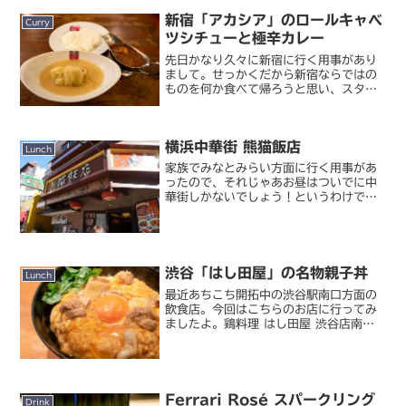
新宿「アカシア」のロールキャベ
Curry
ツシチューと極辛カレー
先日かなり久々に新宿に行く用事があり
まして。せっかくだから新宿ならではの
ものを何か食べて帰ろうと思い、スタジ
オアルタ裏手にあるこちらのお店へ。新
宿 アカシア老舗の洋食レストランです。
この店はロールキャベツが有名。ロール
横浜中華街 熊猫飯店
キャベツといえば『孤独...
Lunch
家族でみなとみらい方面に行く用事があ
ったので、それじゃあお昼はついでに中
華街しかないでしょう！というわけで、
中華街でごはんを食べてきました。で
も、家族で中華街、というのは初めて。
独りとか友人とであればこぢんまりした
渋めの店を攻めるのが好きで...
渋谷「はし田屋」の名物親子丼
Lunch
最近あちこち開拓中の渋谷駅南口方面の
飲食店。今回はこちらのお店に行ってみ
ましたよ。鶏料理 はし田屋 渋谷店南口
の大通り沿いにあるお店。このあたり、
実は飲食店が乱立して競争が激しく、今
年のこの状況下で閉店やその後すぐに新
しいお店がオープンする...
Ferrari Rosé スパークリング
Drink