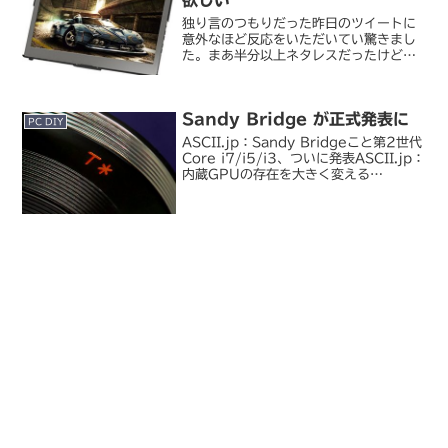
独り言のつもりだった昨日のツイートに
意外なほど反応をいただいてい驚きまし
た。まあ半分以上ネタレスだったけど
(´Д`)。最近週の半分くらいは自席じゃ
ないオフィスで仕事してるので、業務効
率向上のためにモバイルディスプレイを
Sandy Bridge が正式発表に
持ち歩こうかと考え始め...
PC DIY
ASCII.jp：Sandy Bridgeこと第2世代
Core i7/i5/i3、ついに発表ASCII.jp：
内蔵GPUの存在を大きく変える
「Sandy Bridge」の性能とは？ラスベ
ガスで開催されている International
CE...