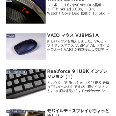
レノボ、1.16kgのCore Duo搭載ノー
ト「ThinkPad X60s」 （PC
Watch）Core Duo 搭載で 1.16kg は
ちょっと衝撃的。1 スピンドルだったり
HDD が 1.8inch/1 プラッタだったり
グラフィッ...
VAIO マウス VJ8MS1A
VAIO
新しいマウスを購入しました。VAIO /
ワイヤレスマウス VJ8MS1AL （ネイビ
ーブルー）VAIO が独立後としては初め
て発売した純正ワイヤレスマウスです。
今までモバイル用マウスとして使ってい
たロジクール M590 がかなりヘタッて
き...
Realforce 91UBK インプレ
PC Peripheral
ッション (1)
というわけで Realforce 91UBK を買
ってしまったわけですが、軽くインプレ
を。 まずは外見から。Realforce シリ
ーズの中でもこれは数少ないブラックカ
ラーで、日本語配列ながらかななしのス
ッキリしたキーデザインも Realf...
モバイルディスプレイがちょっと
PC Peripheral
欲しい