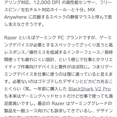
アリング対応、12,000 DPI の高性能センサー、フリー
スピン／左右チルト対応ホイール…と十分。MX
Anywhere に匹敵するスペックの静音マウスと呼んで差
し支えなさそうです。
Razer といえばゲーミング PC ブランドですが、ゲーミ
ングデバイスが必要とするスペックってざっくり言うと高
レスポンス／操作ミスを低減するインターフェース／長時
間使っても疲れにくい設計、という感じで仕事とかクリエ
イティブ作業向けデバイスと要件がほぼ同じ。つまりゲー
ミングデバイスを仕事に使うのは理に適っていると言えま
す。必要ないのはゴテゴテしたデザインとビカビカ光るこ
とくらい（笑。一年前に購入した
BlackShark V2 Pro
も本来はゲーミングヘッドセットだけど仕事で使っても満
足度高いですし。最近の Razer はゲーミンググレードの
製品を一般ユース向けにも訴求してきているし、デザイン