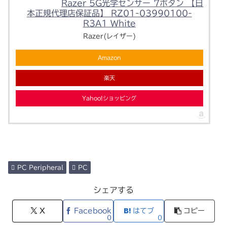
Razer 5G光学センサー 7ボタン 【日
本正規代理店保証品】 RZ01-03990100-
R3A1 White
Razer(レイザー)
Amazon
楽天
Yahoo!ショッピング
PC Peripheral
PC
シェアする
X
Facebook
はてブ
コピー
0
0