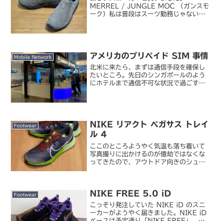
MERREL / JUNGLE MOC （ガンスモ
ーク）私は普段はスーツ勤務じゃないこ
ともあって、1 年のうち 350 日くらい
はスニーカーで過ごしています。なの
で、もともとスニーカーマニアだったこ
ともあって常...
アメリカのプリペイド SIM 事情
Mobile Network
北米に来たら、まずは通信手段を確保し
たいところ。先日のシンガポールのよう
にホテルまで通信不可な状況で過ごすの
は不安すぎるので避けたい（汗。できる
だけ空港内でプリペイド SIM を確保し
たいので、ロサンゼルス国際空港
（LAX）で探してみました...
NIKE リアクト ペガサス トレイ
Footwear
ル 4
ここのところようやく気温も落ち着いて
写真撮りに出かけるのが億劫ではなくな
ってきたので、アウトドア向きのシュー
ズを導入してみました。NIKE / リアク
ト ペガサス トレイル 4 （サンダーブル
ー/クロロフィル/ベイパーグリーン/ライ
NIKE FREE 5.0 iD
トアーモ...
Footwear
こっそり発注していた NIKE iD のスニ
ーカーがようやく届きました。NIKE iD
ベースは予定通り「NIKE FREE」。ホ