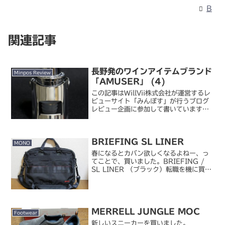
B
関連記事
長野発のワインアイテムブランド
Minpos Review
「AMUSER」 (4)
この記事はWillVii株式会社が運営するレ
ビューサイト「みんぽす」が行うブログ
レビュー企画に参加して書いています。
本企画への参加及び記事掲載は無報酬で
すが、商品の提供を受けています。ま
た、この文章の掲載以外、メーカーから
BRIEFING SL LINER
記事の内容に対する...
MONO
春になるとカバン欲しくなるよねー、っ
てことで、買いました。BRIEFING /
SL LINER （ブラック）転職を機に買っ
た吉田カバンの GLOW をとても気に入
って使ってたんですが、さすがに 5 年近
くも使うと（今まで一つのカバンをこ
ん...
MERRELL JUNGLE MOC
Footwear
新しいスニーカーを買いました。