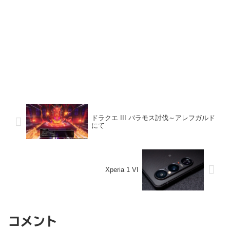
ドラクエ III バラモス討伐～アレフガルド
にて
Xperia 1 VI
コメント