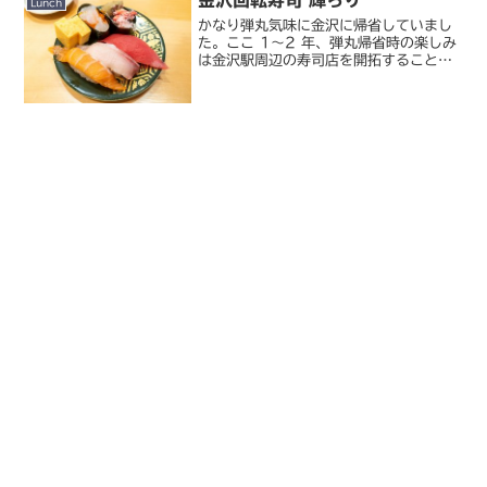
金沢回転寿司 輝らり
麺もすごくお...
Lunch
かなり弾丸気味に金沢に帰省していまし
た。ここ 1～2 年、弾丸帰省時の楽しみ
は金沢駅周辺の寿司店を開拓することな
んですが、前回帰省時に発見して今度来
ようと思っていた店を今回は攻めてみま
した。金沢回転寿司 輝らり金沢駅の裏
口、小松空港への高速...