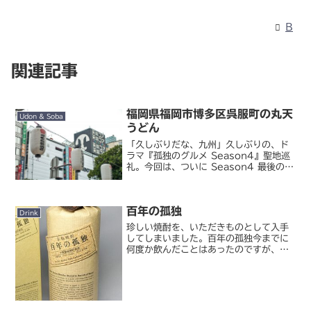
B
関連記事
福岡県福岡市博多区呉服町の丸天
Udon & Soba
うどん
「久しぶりだな、九州」久しぶりの、ド
ラマ『孤独のグルメ Season4』聖地巡
礼。今回は、ついに Season4 最後の聖
地である、真夏の博多出張スペシャルの
ロケ地・福岡県福岡市博多区にやってき
ました。これまで私が巡ってきた聖地の
百年の孤独
中で東京か...
Drink
珍しい焼酎を、いただきものとして入手
してしまいました。百年の孤独今までに
何度か飲んだことはあったのですが、焼
酎としては人気がありなかなか入手困難
で、自宅で飲んだことはありませんでし
た。こんな形で入手できるとは、なんた
る僥倖！たかが焼酎といっ...