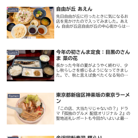
自由が丘 あえん
Lunch
先日自由が丘に行ったときに気になるお
店を見かけたので入ってみました。あえ
ん 自由が丘店自由が丘の中心街からは少
しだけ離れたところ、人によっては土屋
鞄に行く途中と言えば分かるでしょう
か、にある和食レストラン。店構えが良
く、私の直感がおいしいに...
今年の初さんま定食：目黒のさん
Lunch
ま 菜の花
長かった今年の夏がようやく終わり、少
し秋らしさを感じるようになってきまし
た。で、秋と言えば食べたくなる旬の味
のひとつが秋刀魚です。特に今年は豊漁
が報じられていることもあり、ぜひ食べ
ておきたい。でも我が家はあまり生魚を
東京都新宿区神楽坂の東京ラーメ
買ってきて焼く習慣がない...
Ramen
ン
「この店、大当たりじゃないの？」ドラ
マ『孤独のグルメ 配信オリジナル 2』の
聖地巡礼レポートも今回がいよいよ最終
回になります。今回は第 6 話のお店…と
いっても第 5 話の回鍋肉と同じく神楽坂
の龍朋が再登場。回鍋肉もトマトたまご