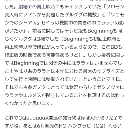
した。
劇場での再上映時
にもチェックしていた「ソロモン
突入時にソドンから発艦したゲルググの機数」と「ソロモ
ンでのシャア vs セイラの戦闘中の閃きの中にララァの影
がいたか」。前者に関してはテレビ版もBeginningも同
じくゲルググは3機でした（Beginningも初回上映時と
再上映時以降で修正が入っているようなので、このBDも
修正版の映像である可能性あるけど）。しかし後者に関し
てはBeginningでは閃きの中にはララァはいませんでし
た！やはりあのララァは本作における最大のサプライズと
して先行上映時には秘匿されていた、ということですね。
それでも古参ガノタにとっては状況からしてゼクノヴァに
ララァやエルメスが関与していることを推理するのは難し
くなかったと思います。
これでGQuuuuuuX関連の発行物はほぼ刈り取り完了で
すかね。あとは6月発売のHG ハンブラビ（GQ）くらい