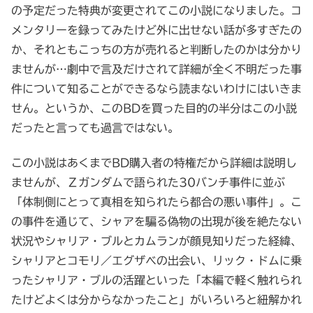
の予定だった特典が変更されてこの小説になりました。コ
メンタリーを録ってみたけど外に出せない話が多すぎたの
か、それともこっちの方が売れると判断したのかは分かり
ませんが…劇中で言及だけされて詳細が全く不明だった事
件について知ることができるなら読まないわけにはいきま
せん。というか、このBDを買った目的の半分はこの小説
だったと言っても過言ではない。
この小説はあくまでBD購入者の特権だから詳細は説明し
ませんが、Ζガンダムで語られた30バンチ事件に並ぶ
「体制側にとって真相を知られたら都合の悪い事件」。こ
の事件を通じて、シャアを騙る偽物の出現が後を絶たない
状況やシャリア・ブルとカムランが顔見知りだった経緯、
シャリアとコモリ／エグザベの出会い、リック・ドムに乗
ったシャリア・ブルの活躍といった「本編で軽く触れられ
たけどよくは分からなかったこと」がいろいろと紐解かれ