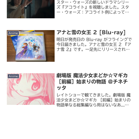
スター・ウォーズの新しいドラマシリー
ズ『アコライト』を視聴しました。スタ
ー・ウォーズ：アコライト例によって全
話分の配信が完了したところで
Disney+ に課金して一気見。時代設定
は Episode I「ファントム・メナス」の
アナと雪の女王 2 [Blu-ray]
百年前。ジェダ...
Anime
明日が発売日の Blu-ray がフライングで
今日届きました。アナと雪の女王 2 『ア
ナ雪 2』です。一足先にリリースされて
いた配信版を GW 前に観ていたこともあ
り、今回は BD 買うほどじゃないかな…
と思っていました。が、次女が気に入
っ...
劇場版 魔法少女まどか☆マギカ
Anime
［前編］始まりの物語 @チネチ
ッタ
レイトショーで観てきました。劇場版 魔
法少女まどか☆マギカ ［前編］始まりの
物語単なる総集編なら用はないなあ...と
思っていたんですが、先に観に行った
方々の評価が比較的高かったので、観て
おこうと思って。先に結論から言ってし
まうと、少なくとも...