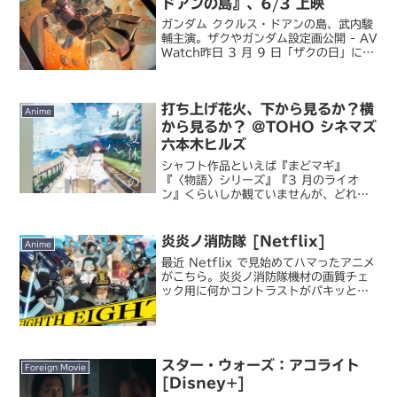
ドアンの島』、6/3 上映
ガンダム ククルス・ドアンの島、武内駿
輔主演。ザクやガンダム設定画公開 - AV
Watch昨日 3 月 9 日「ザクの日」に、
初夏公開予定の『機動戦士ガンダム クク
ルス・ドアンの島』の最新情報が公開さ
れました。劇場公開日は 6 月 3 日...
打ち上げ花火、下から見るか？横
Anime
から見るか？ @TOHO シネマズ
六本木ヒルズ
シャフト作品といえば『まどマギ』
『〈物語〉シリーズ』『3 月のライオ
ン』くらいしか観ていませんが、どれも
良かったのでこの映画もけっこう期待し
ていました。が公開されてみたらネガテ
ィブな感想ばかりで、大丈夫なのか？と
炎炎ノ消防隊 [Netflix]
Anime
心配になりつつ、劇場に足を運...
最近 Netflix で見始めてハマったアニメ
がこちら。炎炎ノ消防隊機材の画質チェ
ック用に何かコントラストがパキッとし
た映像を…と Netflix の一覧の中から何
気なく選んで再生してみたら面白くて、
2 シーズン 48 話をこの 2 週間く...
スター・ウォーズ：アコライト
Foreign Movie
[Disney+]