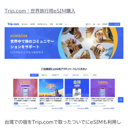
Trip.com | 世界旅行用eSIM購入
台湾での宿をTrip.comで取ったついでにeSIMも利用し