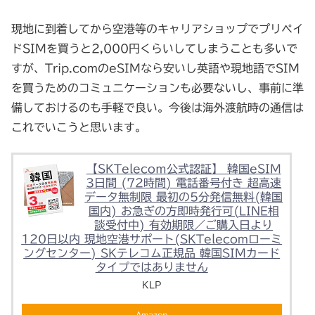
現地に到着してから空港等のキャリアショップでプリペイ
ドSIMを買うと2,000円くらいしてしまうことも多いで
すが、Trip.comのeSIMなら安いし英語や現地語でSIM
を買うためのコミュニケーションも必要ないし、事前に準
備しておけるのも手軽で良い。今後は海外渡航時の通信は
これでいこうと思います。
【SKTelecoｍ公式認証】 韓国eSIM
3日間 (72時間) 電話番号付き 超高速
データ無制限 最初の5分発信無料(韓国
国内) お急ぎの方即時発行可(LINE相
談受付中) 有効期限／ご購入日より
120日以内 現地空港サポート(SKTelecomローミ
ングセンター) SKテレコム正規品 韓国SIMカード
タイプではありません
KLP
Amazon