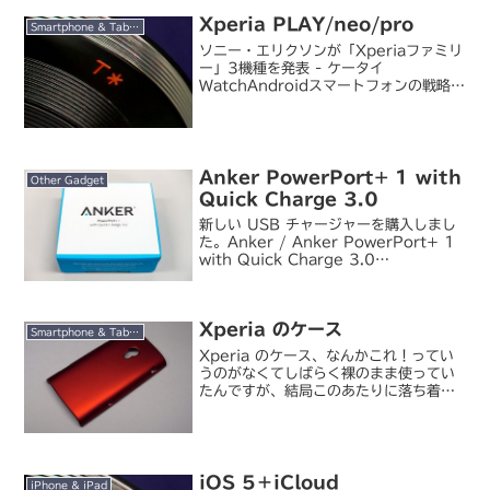
が還付の受付を開始。私もさっそく申し
Xperia PLAY/neo/pro
込んでみ...
Smartphone & Tablet
ソニー・エリクソンが「Xperiaファミリ
ー」3機種を発表 - ケータイ
WatchAndroidスマートフォンの戦略を
明かすソニー・エリクソン - ケータイ
Watchスペイン・バルセロナで開幕した
Mobile World Congre...
Anker PowerPort+ 1 with
Other Gadget
Quick Charge 3.0
新しい USB チャージャーを購入しまし
た。Anker / Anker PowerPort+ 1
with Quick Charge 3.0
A2010111 （ブラック）USB チャー
ジャーは二台持っている Anker のマル
チポート急速...
Xperia のケース
Smartphone & Tablet
Xperia のケース、なんかこれ！ってい
うのがなくてしばらく裸のまま使ってい
たんですが、結局このあたりに落ち着き
ました。レイ・アウト / RT-SE10C3
（レッド）本体とほぼ同時発売だったレ
イ・アウト製のハードケース。当初はク
リアケー...
iOS 5＋iCloud
iPhone & iPad