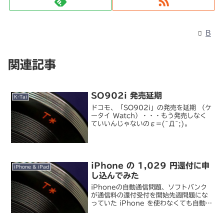
B
関連記事
SO902i 発売延期
K-Tai
ドコモ、「SO902i」の発売を延期 （ケ
ータイ Watch）・・・もう発売しなく
ていいんじゃないのε=(~Д~;)。
iPhone の 1,029 円還付に申
iPhone & iPad
し込んでみた
iPhoneの自動通信問題、ソフトバンク
が通信料の還付受付を開始先週問題にな
っていた iPhone を使わなくても自動通
信でパケット料金が上限まで行ってしま
う件で、総務省から指導を受けた SBM