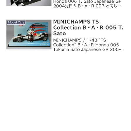
Honda 006 T. Sato Japanese GP
2004先日の B・A・R 007 と同じく
某ショップのセールで格安で手に入れた
一品。琢磨がインディアナポリスでの発
表彰台を経て鈴鹿...
MINICHAMPS TS
Model Cars
Collection B・A・R 005 T.
Sato
MINICHAMPS / 1/43 "TS
Collection" B・A・R Honda 005
Takuma Sato Japanese GP 2003
最近国内のモデルカーショップに軒並み
再入荷しているのを発見して、すかさず
ゲット。私の...