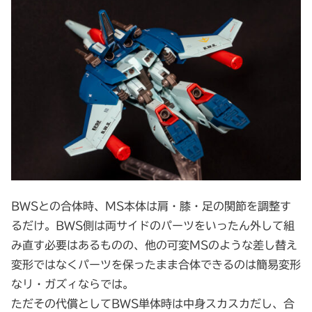
BWSとの合体時、MS本体は肩・膝・足の関節を調整す
るだけ。BWS側は両サイドのパーツをいったん外して組
み直す必要はあるものの、他の可変MSのような差し替え
変形ではなくパーツを保ったまま合体できるのは簡易変形
なリ・ガズィならでは。
ただその代償としてBWS単体時は中身スカスカだし、合