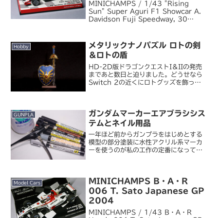
MINICHAMPS / 1/43 "Rising
Sun" Super Aguri F1 Showcar A.
Davidson Fuji Speedway, 30
September 2007FSW での 30 年ぶ
りの日本 GP もい...
メタリックナノパズル ロトの剣
Hobby
＆ロトの盾
HD-2D版ドラゴンクエストI＆IIの発売
まであと数日と迫りました。どうせなら
Switch 2の近くにロトグッズを飾って
プレイ気分を盛り上げようと思い、こん
なものを購入しました。ドラゴンクエス
ト メタリックナノパズル ＜ロトの剣＆
ガンダムマーカーエアブラシシス
ロトの盾＞...
GUNPLA
テムとネイル用品
一年ほど前からガンプラをはじめとする
模型の部分塗装に水性アクリル系マーカ
ーを使うのが私の工作の定番になってい
ます。DSPIAE 水性アクリルマーカー、
Pebeo アクリリックマーカー、そして
AKリアルカラーマーカー。それぞれに得
MINICHAMPS B・A・R
手不得手ある...
Model Cars
006 T. Sato Japanese GP
2004
MINICHAMPS / 1/43 B・A・R