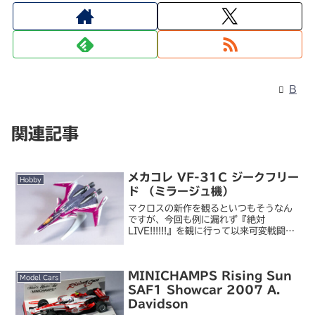
B
関連記事
メカコレ VF-31C ジークフリー
Hobby
ド （ミラージュ機）
マクロスの新作を観るといつもそうなん
ですが、今回も例に漏れず『絶対
LIVE!!!!!!』を観に行って以来可変戦闘機
の立体物が作りたい欲がふつふつと湧い
てきて、とりあえずサクッと仕上がりそ
うなのを仕上げました。メカコレクショ
MINICHAMPS Rising Sun
ン VF-31C...
Model Cars
SAF1 Showcar 2007 A.
Davidson