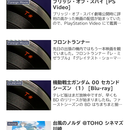
ブリッジ・オブ・スパイ [PS
Foreign Movie
Video]
ブリッジ・オブ・スパイ劇場公開時に評
判の高かった映画の配信が始まっていた
ので、PlayStation Video にて鑑賞し
ました。近年はもはやエンタテインメン
トというより社会派という印象が強まり
つつある、スティーブン・スピルバーグ
フロントランナー
の最新監...
Foreign Movie
先日の出張の機内ではもう一本映画を観
ていました。フロントランナー『レ・ミ
ゼラブル』『グレイテスト・ショーマ
ン』と当たり続きのヒュー・ジャックマ
ン主演映画とくれば気になるじゃないで
すか。しかし前二作と違い今回はミュー
ジカル映画ではなく、史実を...
機動戦士ガンダム 00 セカンド
GUNDAM
シーズン （1） [Blu-ray]
テレビ版はまだ放映中ですが、早くも
BD のリリースが始まりましたね。ファ
ーストシーズンの BD はちまちまと揃え
てしまったので、私のコレクションもつ
いにセカンドシーズンに突入しました。
機動戦士ガンダム 00 セカンドシーズン
台風のノルダ @TOHO シネマズ
（1） いや...
Anime
川崎