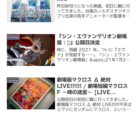
昨日封切りになった映画、初日に観に行
ってきました。台風のノルダスタジオジ
ブリ出身の若手アニメーターが監督を務
める作品ということで、気になっていま
した。映画といっても 30 分ほどの短編
で、旧作である『陽なたのアオシグレ』
『シン・エヴァンゲリオン劇場
との二本立て。『アオ...
Anime
版：||』公開日決定
時に、西暦 2021 年。ついに『エヴ
ァ』が完結する――。「シン・エヴァン
ゲリオン劇場版」&apos;21年1月23
日公開決定。YouTubeで特報3 - AV
Watchようやく、ようやくです。
COVID-19 の影響で公開が延期されて
劇場版マクロス Δ 絶対
い...
Anime
LIVE!!!!!! / 劇場短編マクロス
F ～時の迷宮～ [LIVE
ZOUND] @チネチッタ
公開初日の初回に観に行ってきました。
劇場版マクロス Δ 絶対 LIVE!!!!!!今年は
エヴァにガンダムにマクロス、という私
が長年フォローしているロボットアニメ
の劇場版が軒並み公開されるという特異
年。いろんな作品が去年公開できなかっ
たからと...