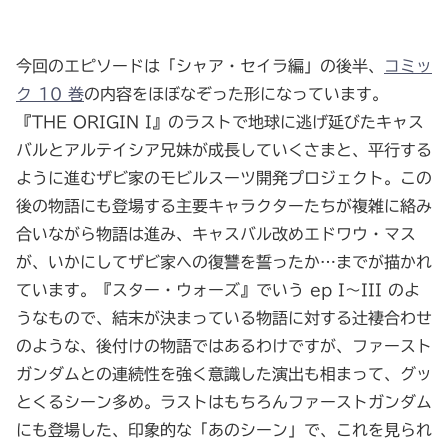
今回のエピソードは「シャア・セイラ編」の後半、
コミッ
ク 10 巻
の内容をほぼなぞった形になっています。
『THE ORIGIN I』のラストで地球に逃げ延びたキャス
バルとアルテイシア兄妹が成長していくさまと、平行する
ように進むザビ家のモビルスーツ開発プロジェクト。この
後の物語にも登場する主要キャラクターたちが複雑に絡み
合いながら物語は進み、キャスバル改めエドワウ・マス
が、いかにしてザビ家への復讐を誓ったか…までが描かれ
ています。『スター・ウォーズ』でいう ep I～III のよ
うなもので、結末が決まっている物語に対する辻褄合わせ
のような、後付けの物語ではあるわけですが、ファースト
ガンダムとの連続性を強く意識した演出も相まって、グッ
とくるシーン多め。ラストはもちろんファーストガンダム
にも登場した、印象的な「あのシーン」で、これを見られ