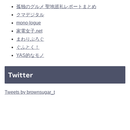
孤独のグルメ 聖地巡礼レポートまとめ
クマデジタル
mono-logue
家電女子.net
まわりぶろぐ
ぐふとく！
YAS的なモノ
Twitter
Tweets by brownsugar_t